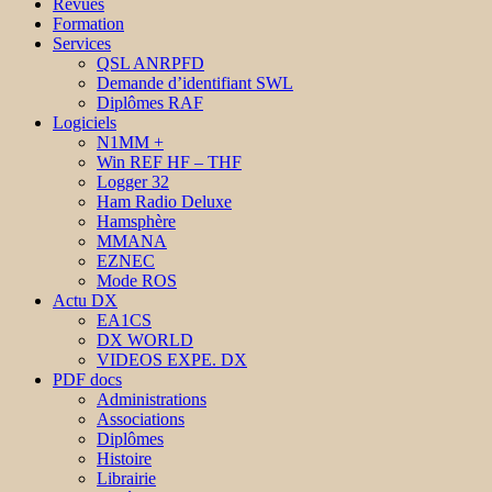
Revues
Formation
Services
QSL ANRPFD
Demande d’identifiant SWL
Diplômes RAF
Logiciels
N1MM +
Win REF HF – THF
Logger 32
Ham Radio Deluxe
Hamsphère
MMANA
EZNEC
Mode ROS
Actu DX
EA1CS
DX WORLD
VIDEOS EXPE. DX
PDF docs
Administrations
Associations
Diplômes
Histoire
Librairie