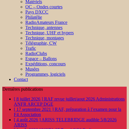
Matériels
OC – Ondes courtes
Pays DXCC
Philatélie
RadioAmateurs France
Technique, antennes
Technique, UHF et hypers
Technique, montages
Télégraphie, CW
Trafic
RadioClubs
Espace – Ballons
Expéditions, concours
Musées
Programmes, logiciels
Contact
Dernières publications
[ 8 juillet 2026 ]
RAF revue juillet/aout 2026
Administrations
ANFR ARCEP DGE
[ 17 septembre 2021 ]
RAF, préparation à l’examen pour la
F4
Association
[ 4 août 2026 ]
ARISS TELEBRIDGE audible 5/8/2026
ARISS