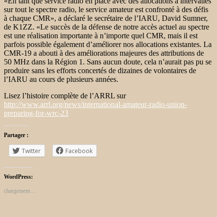
«En tant que service radio en place avec des allocations à intervalles
sur tout le spectre radio, le service amateur est confronté à des défis
à chaque CMR», a déclaré le secrétaire de l’IARU, David Sumner,
de K1ZZ. «Le succès de la défense de notre accès actuel au spectre
est une réalisation importante à n’importe quel CMR, mais il est
parfois possible également d’améliorer nos allocations existantes. La
CMR-19 a abouti à des améliorations majeures des attributions de
50 MHz dans la Région 1. Sans aucun doute, cela n’aurait pas pu se
produire sans les efforts concertés de dizaines de volontaires de
l’IARU au cours de plusieurs années.
Lisez l’histoire complète de l’ARRL sur
http://www.arrl.org/news/international-amateur-radio-union-
preparing-for-wrc-23
Partager :
Twitter
Facebook
WordPress:
chargement…