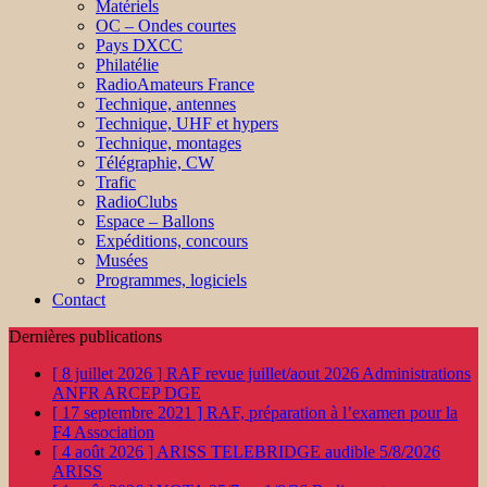
Matériels
OC – Ondes courtes
Pays DXCC
Philatélie
RadioAmateurs France
Technique, antennes
Technique, UHF et hypers
Technique, montages
Télégraphie, CW
Trafic
RadioClubs
Espace – Ballons
Expéditions, concours
Musées
Programmes, logiciels
Contact
Dernières publications
[ 8 juillet 2026 ]
RAF revue juillet/aout 2026
Administrations
ANFR ARCEP DGE
[ 17 septembre 2021 ]
RAF, préparation à l’examen pour la
F4
Association
[ 4 août 2026 ]
ARISS TELEBRIDGE audible 5/8/2026
ARISS