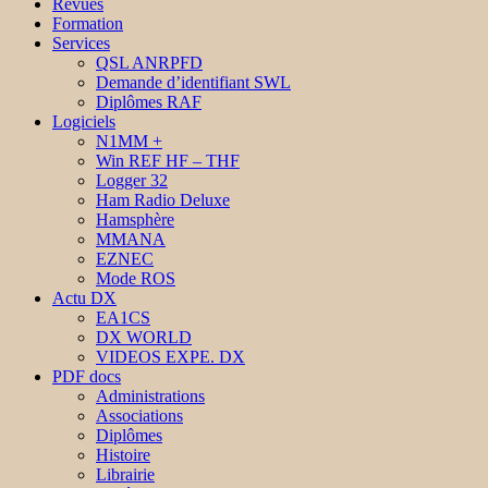
Revues
Formation
Services
QSL ANRPFD
Demande d’identifiant SWL
Diplômes RAF
Logiciels
N1MM +
Win REF HF – THF
Logger 32
Ham Radio Deluxe
Hamsphère
MMANA
EZNEC
Mode ROS
Actu DX
EA1CS
DX WORLD
VIDEOS EXPE. DX
PDF docs
Administrations
Associations
Diplômes
Histoire
Librairie