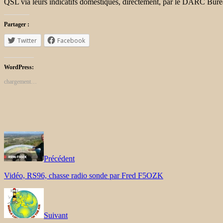
QSL via leurs indicatifs domestiques, directement, par le DARC Bu
Partager :
Twitter
Facebook
WordPress:
chargement…
Précédent
Vidéo, RS96, chasse radio sonde par Fred F5OZK
Suivant