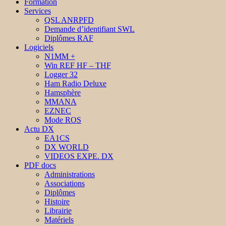
Formation
Services
QSL ANRPFD
Demande d’identifiant SWL
Diplômes RAF
Logiciels
N1MM +
Win REF HF – THF
Logger 32
Ham Radio Deluxe
Hamsphère
MMANA
EZNEC
Mode ROS
Actu DX
EA1CS
DX WORLD
VIDEOS EXPE. DX
PDF docs
Administrations
Associations
Diplômes
Histoire
Librairie
Matériels