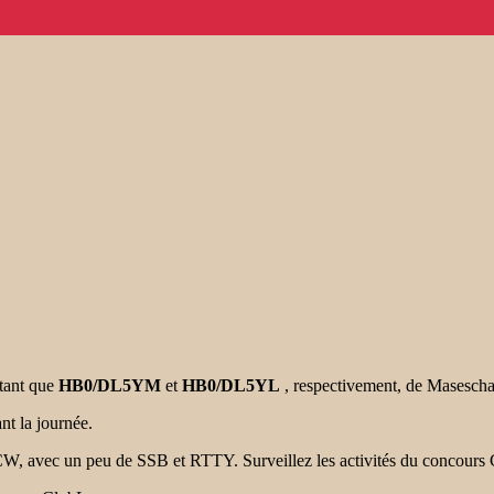
 tant que
HB0/DL5YM
et
HB0/DL5YL
, respectivement, de Masescha
nt la journée.
ent CW, avec un peu de SSB et RTTY. Surveillez les activités du con