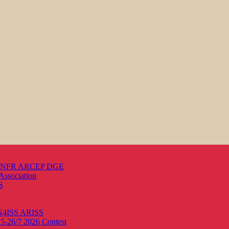
s ANFR ARCEP DGE
Association
S
ON4ISS
ARISS
25-26/7 2026
Contest