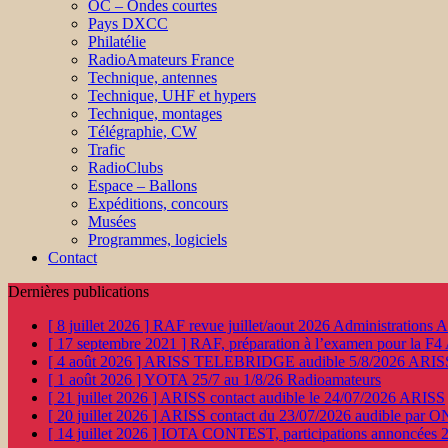
OC – Ondes courtes
Pays DXCC
Philatélie
RadioAmateurs France
Technique, antennes
Technique, UHF et hypers
Technique, montages
Télégraphie, CW
Trafic
RadioClubs
Espace – Ballons
Expéditions, concours
Musées
Programmes, logiciels
Contact
Dernières publications
[ 8 juillet 2026 ]
RAF revue juillet/aout 2026
Administration
[ 17 septembre 2021 ]
RAF, préparation à l’examen pour la F4
[ 4 août 2026 ]
ARISS TELEBRIDGE audible 5/8/2026
ARIS
[ 1 août 2026 ]
YOTA 25/7 au 1/8/26
Radioamateurs
[ 21 juillet 2026 ]
ARISS contact audible le 24/07/2026
ARISS
[ 20 juillet 2026 ]
ARISS contact du 23/07/2026 audible par 
[ 14 juillet 2026 ]
IOTA CONTEST, participations annoncées 