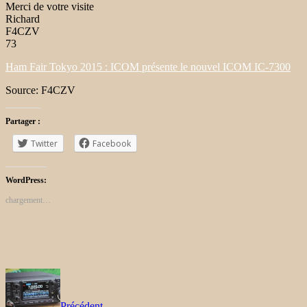
Merci de votre visite
Richard
F4CZV
73
Ham Fair Tokyo 2015 : ICOM présente le nouvel ICOM IC-7300
Source: F4CZV
Partager :
Twitter
Facebook
WordPress:
chargement…
Précédent