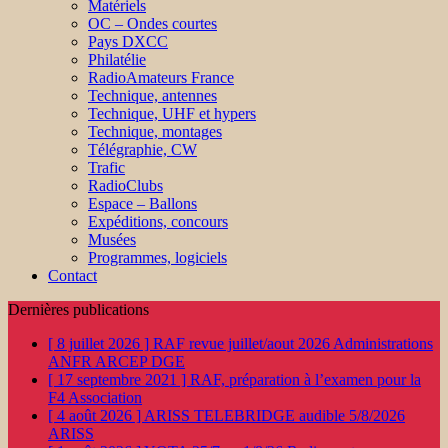
Matériels
OC – Ondes courtes
Pays DXCC
Philatélie
RadioAmateurs France
Technique, antennes
Technique, UHF et hypers
Technique, montages
Télégraphie, CW
Trafic
RadioClubs
Espace – Ballons
Expéditions, concours
Musées
Programmes, logiciels
Contact
Dernières publications
[ 8 juillet 2026 ]
RAF revue juillet/aout 2026
Administrations
ANFR ARCEP DGE
[ 17 septembre 2021 ]
RAF, préparation à l’examen pour la
F4
Association
[ 4 août 2026 ]
ARISS TELEBRIDGE audible 5/8/2026
ARISS