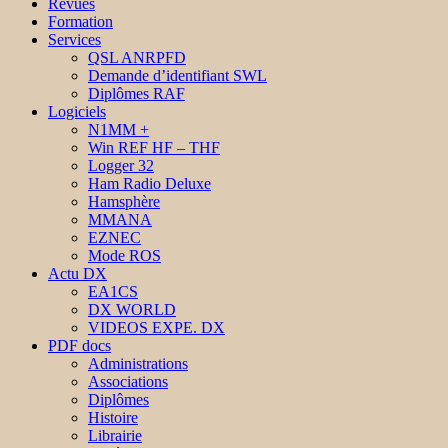
Revues
Formation
Services
QSL ANRPFD
Demande d’identifiant SWL
Diplômes RAF
Logiciels
N1MM +
Win REF HF – THF
Logger 32
Ham Radio Deluxe
Hamsphère
MMANA
EZNEC
Mode ROS
Actu DX
EA1CS
DX WORLD
VIDEOS EXPE. DX
PDF docs
Administrations
Associations
Diplômes
Histoire
Librairie