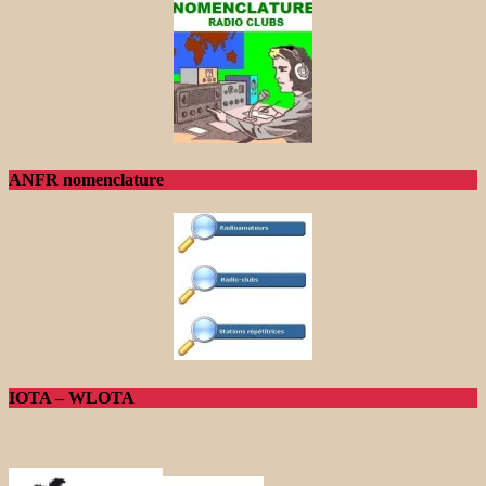
ANFR nomenclature
IOTA – WLOTA