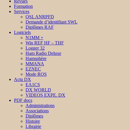
Revues
Formation
Services
QSL ANRPFD
Demande d’identifiant SWL
Diplômes RAF
Logiciels
N1MM +
Win REF HF – THF
Logger 32
Ham Radio Deluxe
Hamsphère
MMANA
EZNEC
Mode ROS
Actu DX
EA1CS
DX WORLD
VIDEOS EXPE. DX
PDF docs
Administrations
Associations
Diplômes
Histoire
Librairie