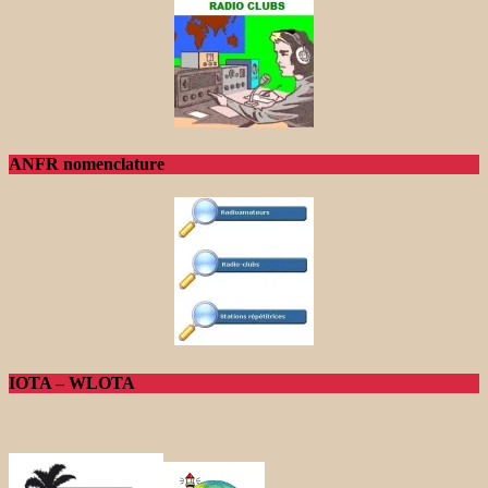
ANFR nomenclature
IOTA – WLOTA