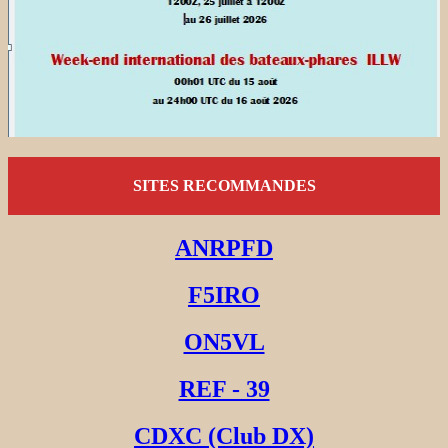
SITES RECOMMANDES
ANRPFD
F5IRO
ON5VL
REF - 39
CDXC (Club DX)