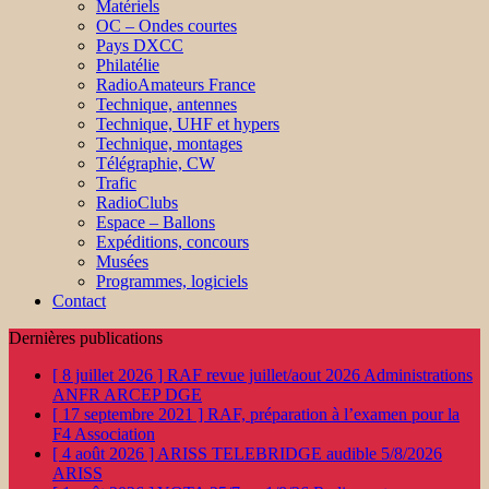
Matériels
OC – Ondes courtes
Pays DXCC
Philatélie
RadioAmateurs France
Technique, antennes
Technique, UHF et hypers
Technique, montages
Télégraphie, CW
Trafic
RadioClubs
Espace – Ballons
Expéditions, concours
Musées
Programmes, logiciels
Contact
Dernières publications
[ 8 juillet 2026 ]
RAF revue juillet/aout 2026
Administrations
ANFR ARCEP DGE
[ 17 septembre 2021 ]
RAF, préparation à l’examen pour la
F4
Association
[ 4 août 2026 ]
ARISS TELEBRIDGE audible 5/8/2026
ARISS