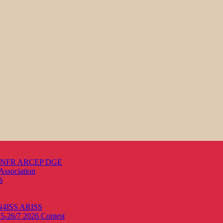
s ANFR ARCEP DGE
Association
S
ON4ISS
ARISS
25-26/7 2026
Contest