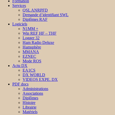
Formation
Services
QSL ANRPFD
Demande d’identifiant SWL
Diplômes RAF
Logiciels
N1MM +
Win REF HF – THF
Logger 32
Ham Radio Deluxe
Hamsphère
MMANA
EZNEC
Mode ROS
Actu DX
EA1CS
DX WORLD
VIDEOS EXPE. DX
PDF docs
Administrations
Associations
Diplômes
Histoire
Librairie
Matériels