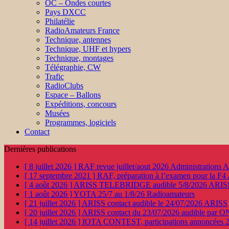
OC – Ondes courtes
Pays DXCC
Philatélie
RadioAmateurs France
Technique, antennes
Technique, UHF et hypers
Technique, montages
Télégraphie, CW
Trafic
RadioClubs
Espace – Ballons
Expéditions, concours
Musées
Programmes, logiciels
Contact
Dernières publications
[ 8 juillet 2026 ]
RAF revue juillet/aout 2026
Administration
[ 17 septembre 2021 ]
RAF, préparation à l’examen pour la F4
[ 4 août 2026 ]
ARISS TELEBRIDGE audible 5/8/2026
ARIS
[ 1 août 2026 ]
YOTA 25/7 au 1/8/26
Radioamateurs
[ 21 juillet 2026 ]
ARISS contact audible le 24/07/2026
ARISS
[ 20 juillet 2026 ]
ARISS contact du 23/07/2026 audible par 
[ 14 juillet 2026 ]
IOTA CONTEST, participations annoncées 