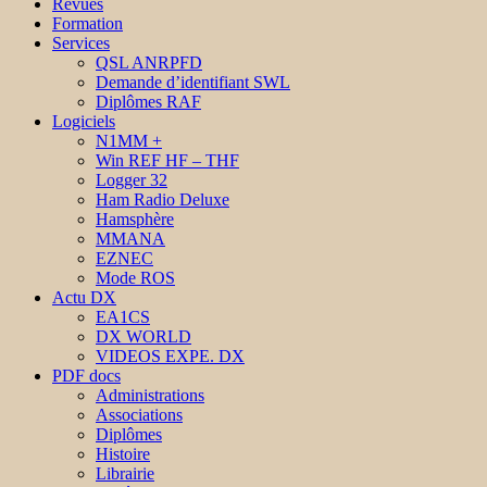
Revues
Formation
Services
QSL ANRPFD
Demande d’identifiant SWL
Diplômes RAF
Logiciels
N1MM +
Win REF HF – THF
Logger 32
Ham Radio Deluxe
Hamsphère
MMANA
EZNEC
Mode ROS
Actu DX
EA1CS
DX WORLD
VIDEOS EXPE. DX
PDF docs
Administrations
Associations
Diplômes
Histoire
Librairie