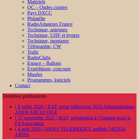
Matériels
OC – Ondes courtes
Pays DXCC
Philatélie
RadioAmateurs France
Technique, antennes
Technique, UHF et hypers
Technique, montages
Télégraphie, CW
Trafic
RadioClubs
Espace – Ballons
Expéditions, concours
Musées
Programmes, logiciels
Contact
Dernières publications
[ 8 juillet 2026 ]
RAF revue juillet/aout 2026
Administrations
ANFR ARCEP DGE
[ 17 septembre 2021 ]
RAF, préparation à l’examen pour la
F4
Association
[ 4 août 2026 ]
ARISS TELEBRIDGE audible 5/8/2026
ARISS