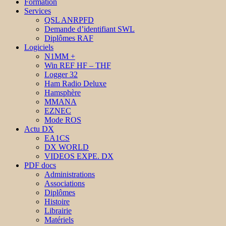
Formation
Services
QSL ANRPFD
Demande d’identifiant SWL
Diplômes RAF
Logiciels
N1MM +
Win REF HF – THF
Logger 32
Ham Radio Deluxe
Hamsphère
MMANA
EZNEC
Mode ROS
Actu DX
EA1CS
DX WORLD
VIDEOS EXPE. DX
PDF docs
Administrations
Associations
Diplômes
Histoire
Librairie
Matériels