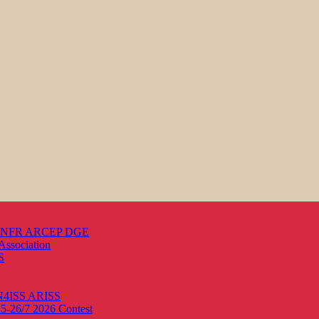
s ANFR ARCEP DGE
Association
S
ON4ISS
ARISS
25-26/7 2026
Contest