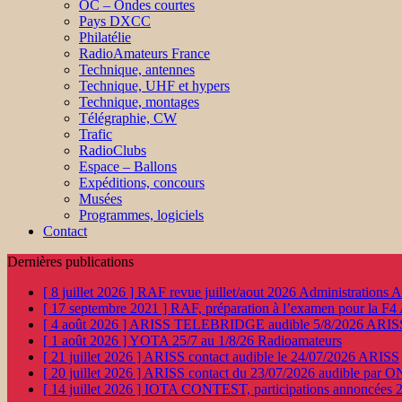
OC – Ondes courtes
Pays DXCC
Philatélie
RadioAmateurs France
Technique, antennes
Technique, UHF et hypers
Technique, montages
Télégraphie, CW
Trafic
RadioClubs
Espace – Ballons
Expéditions, concours
Musées
Programmes, logiciels
Contact
Dernières publications
[ 8 juillet 2026 ]
RAF revue juillet/aout 2026
Administration
[ 17 septembre 2021 ]
RAF, préparation à l’examen pour la F4
[ 4 août 2026 ]
ARISS TELEBRIDGE audible 5/8/2026
ARIS
[ 1 août 2026 ]
YOTA 25/7 au 1/8/26
Radioamateurs
[ 21 juillet 2026 ]
ARISS contact audible le 24/07/2026
ARISS
[ 20 juillet 2026 ]
ARISS contact du 23/07/2026 audible par 
[ 14 juillet 2026 ]
IOTA CONTEST, participations annoncées 