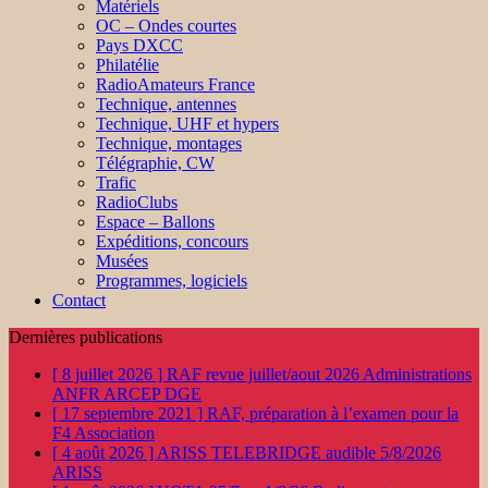
Matériels
OC – Ondes courtes
Pays DXCC
Philatélie
RadioAmateurs France
Technique, antennes
Technique, UHF et hypers
Technique, montages
Télégraphie, CW
Trafic
RadioClubs
Espace – Ballons
Expéditions, concours
Musées
Programmes, logiciels
Contact
Dernières publications
[ 8 juillet 2026 ]
RAF revue juillet/aout 2026
Administrations
ANFR ARCEP DGE
[ 17 septembre 2021 ]
RAF, préparation à l’examen pour la
F4
Association
[ 4 août 2026 ]
ARISS TELEBRIDGE audible 5/8/2026
ARISS