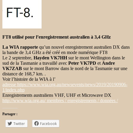
FT8 utilisé pour l’enregistrement australien à 3,4 GHz
La WIA rapporte
qu’un nouvel enregistrement australien DX dans
la bande de 3,4 GHz a été créé en mode numérique FT8
Le 2 septembre,
Hayden VK7HH
sur le mont Wellington dans le
sud de la Tasmanie a travaillé avec
Peter VK7PD
et
Andre
VK7ZAB
sur le mont Barrow dans le nord de la Tasmanie sur une
distance de 168,7 km. .
Voir l’histoire de la WIA à l’
adresse https://www.wia.org.au/newsevents/news/2019/20190906-
1/index.php
Enregistrements australiens VHF, UHF et Microwave DX
http://www.wia.org.au/ membres / enregistrements / données /
Partager :
Twitter
Facebook