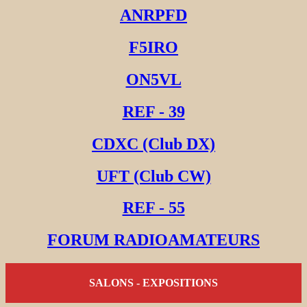
ANRPFD
F5IRO
ON5VL
REF - 39
CDXC (Club DX)
UFT (Club CW)
REF - 55
FORUM RADIOAMATEURS
SALONS - EXPOSITIONS