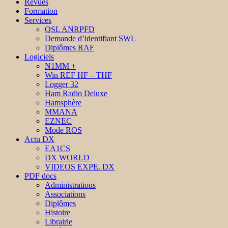
Revues
Formation
Services
QSL ANRPFD
Demande d’identifiant SWL
Diplômes RAF
Logiciels
N1MM +
Win REF HF – THF
Logger 32
Ham Radio Deluxe
Hamsphère
MMANA
EZNEC
Mode ROS
Actu DX
EA1CS
DX WORLD
VIDEOS EXPE. DX
PDF docs
Administrations
Associations
Diplômes
Histoire
Librairie