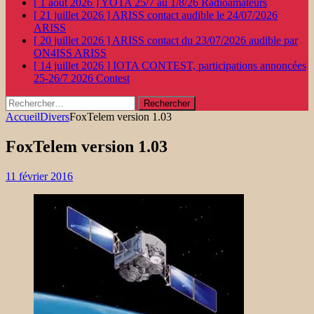
[ 1 août 2026 ]
YOTA 25/7 au 1/8/26
Radioamateurs
[ 21 juillet 2026 ]
ARISS contact audible le 24/07/2026
ARISS
[ 20 juillet 2026 ]
ARISS contact du 23/07/2026 audible par
ON4ISS
ARISS
[ 14 juillet 2026 ]
IOTA CONTEST, participations annoncées
25-26/7 2026
Contest
Rechercher :
Accueil
Divers
FoxTelem version 1.03
FoxTelem version 1.03
11 février 2016