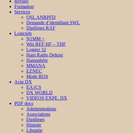
Revues
Formation
Services
QSL ANRPFD
Demande d’identifiant SWL
Diplômes RAF
Logiciels
N1MM +
Win REF HF – THF
Logger 32
Ham Radio Deluxe
Hamsphère
MMANA
EZNEC
Mode ROS
Actu DX
EA1CS
DX WORLD
VIDEOS EXPE. DX
PDF docs
Administrations
Associations
Diplômes
Histoire
Librairie