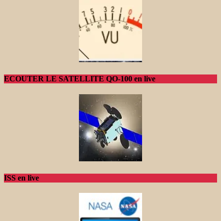
ECOUTER LE SATELLITE QO-100 en live
ISS en live