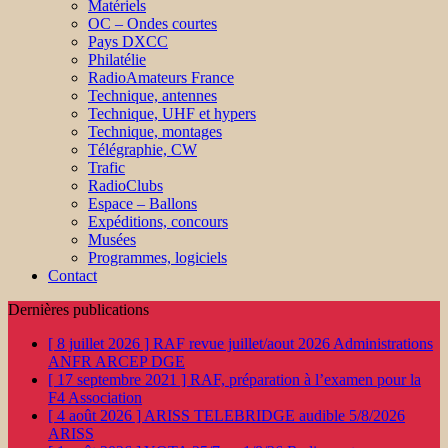
Matériels
OC – Ondes courtes
Pays DXCC
Philatélie
RadioAmateurs France
Technique, antennes
Technique, UHF et hypers
Technique, montages
Télégraphie, CW
Trafic
RadioClubs
Espace – Ballons
Expéditions, concours
Musées
Programmes, logiciels
Contact
Dernières publications
[ 8 juillet 2026 ]
RAF revue juillet/aout 2026
Administrations
ANFR ARCEP DGE
[ 17 septembre 2021 ]
RAF, préparation à l’examen pour la
F4
Association
[ 4 août 2026 ]
ARISS TELEBRIDGE audible 5/8/2026
ARISS