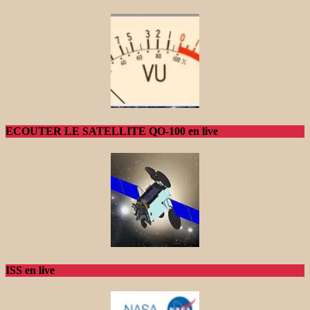
ECOUTER LE SATELLITE QO-100 en live
ISS en live