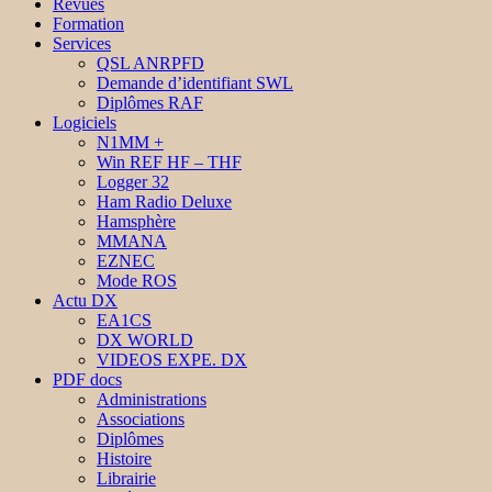
Revues
Formation
Services
QSL ANRPFD
Demande d’identifiant SWL
Diplômes RAF
Logiciels
N1MM +
Win REF HF – THF
Logger 32
Ham Radio Deluxe
Hamsphère
MMANA
EZNEC
Mode ROS
Actu DX
EA1CS
DX WORLD
VIDEOS EXPE. DX
PDF docs
Administrations
Associations
Diplômes
Histoire
Librairie