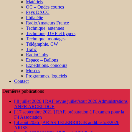
Matériels
OC – Ondes courtes
Pays DXCC
Philatélie
RadioAmateurs France
Technique, antennes
Technique, UHF et hypers
Technique, montages
Télégraphie, CW
Trafic
RadioClubs
Espace – Ballons
Expéditions, concours
Musées
Programmes, logiciels
Contact
Dernières publications
[ 8 juillet 2026 ]
RAF revue juillet/aout 2026
Administrations
ANFR ARCEP DGE
[ 17 septembre 2021 ]
RAF, préparation à l’examen pour la
F4
Association
[ 4 août 2026 ]
ARISS TELEBRIDGE audible 5/8/2026
ARISS