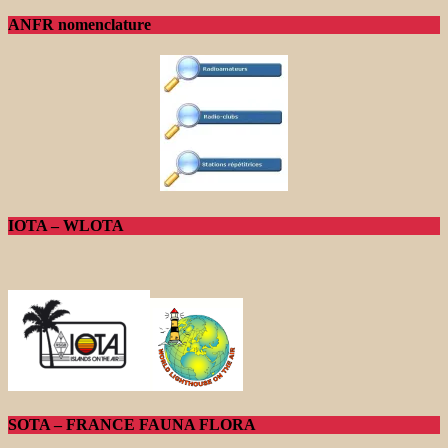
ANFR nomenclature
IOTA – WLOTA
SOTA – FRANCE FAUNA FLORA