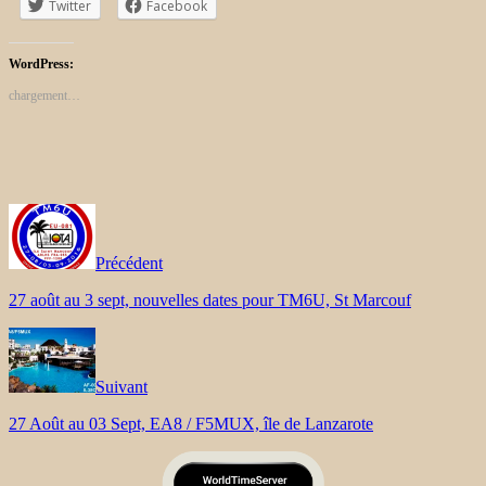
Twitter
Facebook
WordPress:
chargement…
Précédent
27 août au 3 sept, nouvelles dates pour TM6U, St Marcouf
Suivant
27 Août au 03 Sept, EA8 / F5MUX, île de Lanzarote