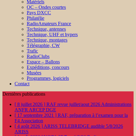
Matériels
OC – Ondes courtes
Pays DXCC
Philatélie
RadioAmateurs France
Technique, antennes
Technique, UHF et hypers
Technique, montages
Télégraphie, CW
Trafic
RadioClubs
Espace – Ballons
Expéditions, concours
Musées
Programmes, logiciels
Contact
Dernières publications
[ 8 juillet 2026 ]
RAF revue juillet/aout 2026
Administrations
ANFR ARCEP DGE
[ 17 septembre 2021 ]
RAF, préparation à l’examen pour la
F4
Association
[ 4 août 2026 ]
ARISS TELEBRIDGE audible 5/8/2026
ARISS