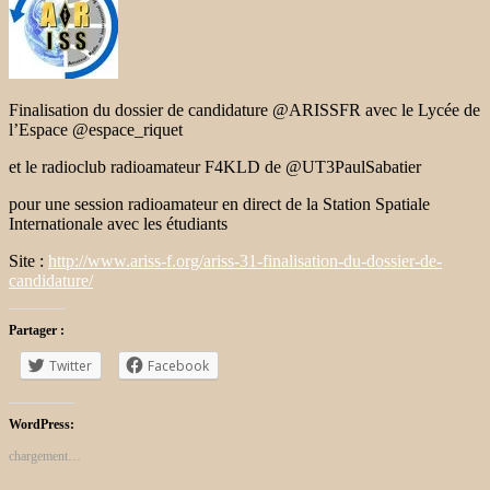
Finalisation du dossier de candidature
@ARISSFR
avec le Lycée de
l’Espace
@espace_riquet
et le radioclub radioamateur F4KLD de
@UT3PaulSabatier
pour une session radioamateur en direct de la Station Spatiale
Internationale avec les étudiants
Site :
http://www.ariss-f.org/ariss-31-finalisation-du-dossier-de-
candidature/
Partager :
Twitter
Facebook
WordPress:
chargement…