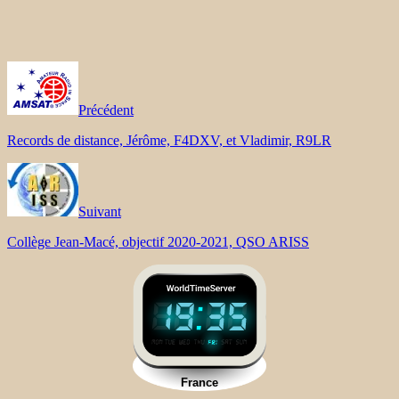
Précédent
Records de distance, Jérôme, F4DXV, et Vladimir, R9LR
Suivant
Collège Jean-Macé, objectif 2020-2021, QSO ARISS