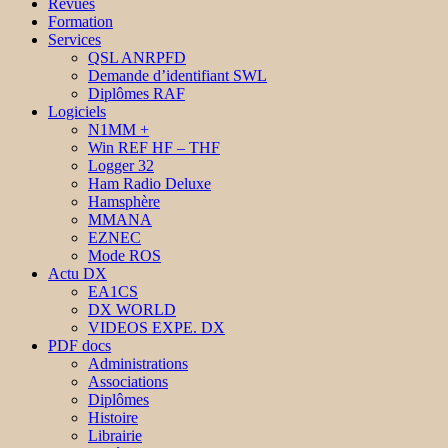
Revues
Formation
Services
QSL ANRPFD
Demande d’identifiant SWL
Diplômes RAF
Logiciels
N1MM +
Win REF HF – THF
Logger 32
Ham Radio Deluxe
Hamsphère
MMANA
EZNEC
Mode ROS
Actu DX
EA1CS
DX WORLD
VIDEOS EXPE. DX
PDF docs
Administrations
Associations
Diplômes
Histoire
Librairie