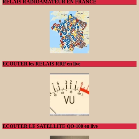
RELAIS RADIOAMATEUR EN FRANCE
ECOUTER les RELAIS RRF en live
ECOUTER LE SATELLITE QO-100 en live