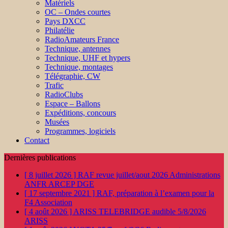
Matériels
OC – Ondes courtes
Pays DXCC
Philatélie
RadioAmateurs France
Technique, antennes
Technique, UHF et hypers
Technique, montages
Télégraphie, CW
Trafic
RadioClubs
Espace – Ballons
Expéditions, concours
Musées
Programmes, logiciels
Contact
Dernières publications
[ 8 juillet 2026 ]
RAF revue juillet/aout 2026
Administrations
ANFR ARCEP DGE
[ 17 septembre 2021 ]
RAF, préparation à l’examen pour la
F4
Association
[ 4 août 2026 ]
ARISS TELEBRIDGE audible 5/8/2026
ARISS