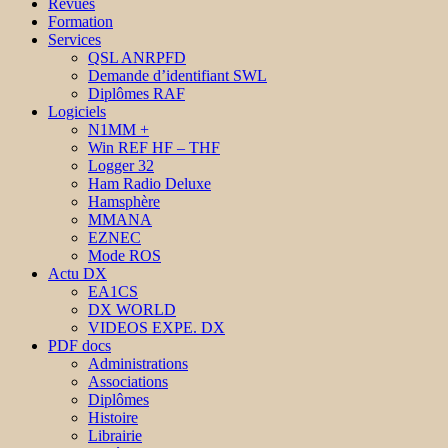
Revues
Formation
Services
QSL ANRPFD
Demande d’identifiant SWL
Diplômes RAF
Logiciels
N1MM +
Win REF HF – THF
Logger 32
Ham Radio Deluxe
Hamsphère
MMANA
EZNEC
Mode ROS
Actu DX
EA1CS
DX WORLD
VIDEOS EXPE. DX
PDF docs
Administrations
Associations
Diplômes
Histoire
Librairie