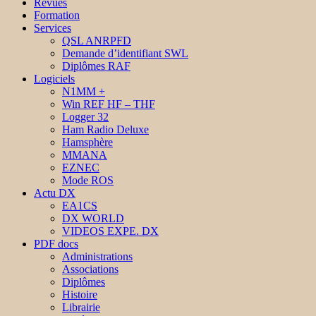
Revues
Formation
Services
QSL ANRPFD
Demande d’identifiant SWL
Diplômes RAF
Logiciels
N1MM +
Win REF HF – THF
Logger 32
Ham Radio Deluxe
Hamsphère
MMANA
EZNEC
Mode ROS
Actu DX
EA1CS
DX WORLD
VIDEOS EXPE. DX
PDF docs
Administrations
Associations
Diplômes
Histoire
Librairie