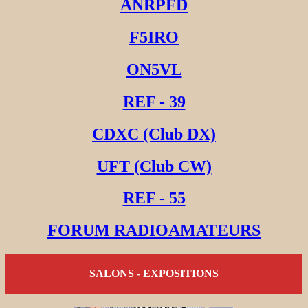
ANRPFD
F5IRO
ON5VL
REF - 39
CDXC (Club DX)
UFT (Club CW)
REF - 55
FORUM RADIOAMATEURS
SALONS - EXPOSITIONS