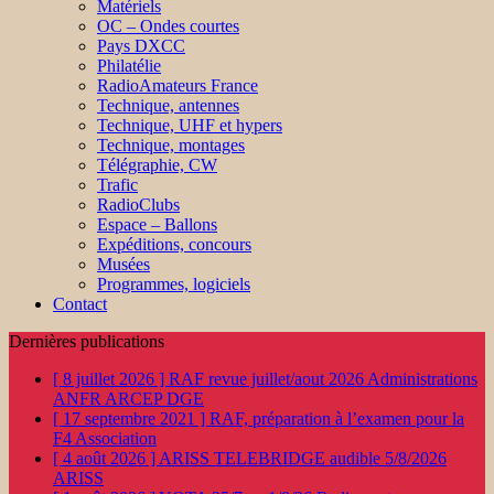
Matériels
OC – Ondes courtes
Pays DXCC
Philatélie
RadioAmateurs France
Technique, antennes
Technique, UHF et hypers
Technique, montages
Télégraphie, CW
Trafic
RadioClubs
Espace – Ballons
Expéditions, concours
Musées
Programmes, logiciels
Contact
Dernières publications
[ 8 juillet 2026 ]
RAF revue juillet/aout 2026
Administrations
ANFR ARCEP DGE
[ 17 septembre 2021 ]
RAF, préparation à l’examen pour la
F4
Association
[ 4 août 2026 ]
ARISS TELEBRIDGE audible 5/8/2026
ARISS