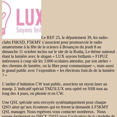
Le REF 25, le département 39, les radio-
clubs F6KSD, F5KMY s’associent pour promouvoir le radio
amateurisme à la fête de la science à Besançon du jeudi 8 au
dimanche 11 octobre inclus sur le site de la Rodia, Le thème national
étant la lumière avec le slogan « LUX soyons brillants » F1PUZ
intéressera à coup sûr les 3.000 scolaires attendus, par son atelier «
des chemins de lumière, ou la fibre pour communiquer », mais aussi
le grand public avec l’exposition « les électrons font-ils de la lumière
? »
L’atelier d’initiation CW tout public, associera un rayon laser au
manip. L’indicatif spécial TM25LUX sera opéré en SSB tout au
long des 4 jours, en phonie et en CW.
Une QSL spéciale sera envoyée systématiquement pour chaque
QSO ainsi qu’aux écouteurs qui en feront la demande à F5KMY
QSL manager. Nous espérons vous contacter nombreux. Nous
serons également en DFCF 25032 pour l’activation de la citadelle de