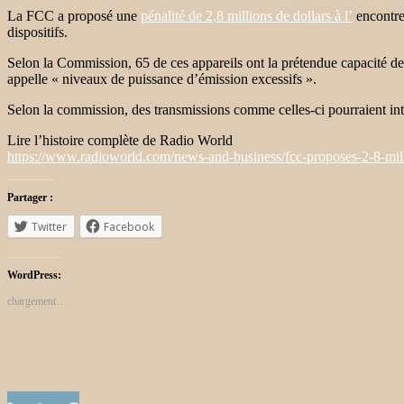
La FCC a proposé une
pénalité de 2,8 millions de dollars à l’
encontr
dispositifs.
Selon la Commission, 65 de ces appareils ont la prétendue capacité de
appelle « niveaux de puissance d’émission excessifs ».
Selon la commission, des transmissions comme celles-ci pourraient inte
Lire l’histoire complète de Radio World
https://www.radioworld.com/news-and-business/fcc-proposes-2-8-mill
Partager :
Twitter
Facebook
WordPress:
chargement…