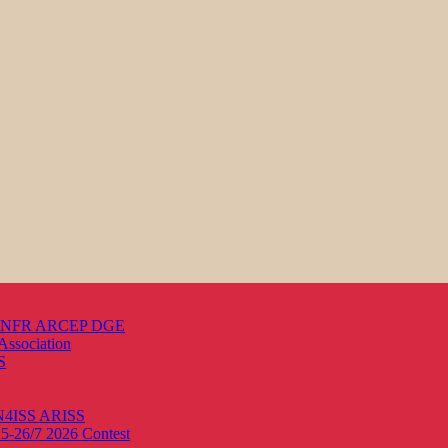
s ANFR ARCEP DGE
Association
S
ON4ISS
ARISS
25-26/7 2026
Contest