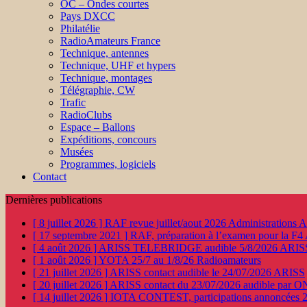
OC – Ondes courtes
Pays DXCC
Philatélie
RadioAmateurs France
Technique, antennes
Technique, UHF et hypers
Technique, montages
Télégraphie, CW
Trafic
RadioClubs
Espace – Ballons
Expéditions, concours
Musées
Programmes, logiciels
Contact
Dernières publications
[ 8 juillet 2026 ]
RAF revue juillet/aout 2026
Administration
[ 17 septembre 2021 ]
RAF, préparation à l’examen pour la F4
[ 4 août 2026 ]
ARISS TELEBRIDGE audible 5/8/2026
ARIS
[ 1 août 2026 ]
YOTA 25/7 au 1/8/26
Radioamateurs
[ 21 juillet 2026 ]
ARISS contact audible le 24/07/2026
ARISS
[ 20 juillet 2026 ]
ARISS contact du 23/07/2026 audible par 
[ 14 juillet 2026 ]
IOTA CONTEST, participations annoncées 