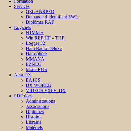
Formation
Services
QSL ANRPFD
Demande d’identifiant SWL
Diplômes RAF
Logiciels
N1MM +
Win REF HF – THF
Logger 32
Ham Radio Deluxe
Hamsphère
MMANA
EZNEC
Mode ROS
Actu DX
EA1CS
DX WORLD
VIDEOS EXPE. DX
PDF docs
Administrations
Associations
Diplômes
Histoire
Librairie
Matériels