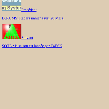
Précédent
IARUMS: Radars iraniens sur 28 MHz
Suivant
SOTA : la saison est lancée par F4ESK