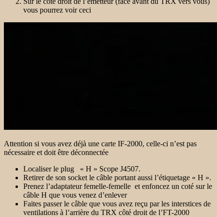
Sur le côté droit de l’émetteur (face avant du TRX vers vous)
vous pourrez voir ceci
Attention si vous avez déjà une carte IF-2000, celle-ci n’est pas
nécessaire et doit être déconnectée
Localiser le plug « H » Scope J4507.
Retirer de son socket le câble portant aussi l’étiquetage « H ».
Prenez l’adaptateur femelle-femelle et enfoncez un coté sur le
câble H que vous venez d’enlever
Faites passer le câble que vous avez reçu par les interstices de
ventilations à l’arrière du TRX côté droit de l’FT-2000