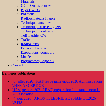
Matériels
OC – Ondes courtes
Pays DXCC
Philatélie
RadioAmateurs France
Technique, antennes
Technique, UHF et hypers
Technique, montages
Télégraphie, CW
Trafic
RadioClubs
Espace – Ballons
Expéditions, concours
Musées
Programmes, logiciels
Contact
Dernières publications
[ 8 juillet 2026 ]
RAF revue juillet/aout 2026
Administrations
ANFR ARCEP DGE
[ 17 septembre 2021 ]
RAF, préparation à l’examen pour la
F4
Association
[ 4 août 2026 ]
ARISS TELEBRIDGE audible 5/8/2026
ARISS