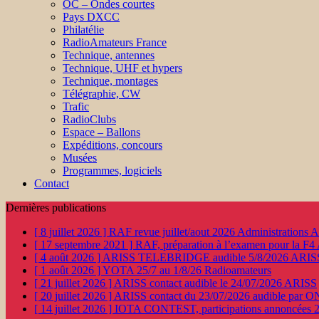
OC – Ondes courtes
Pays DXCC
Philatélie
RadioAmateurs France
Technique, antennes
Technique, UHF et hypers
Technique, montages
Télégraphie, CW
Trafic
RadioClubs
Espace – Ballons
Expéditions, concours
Musées
Programmes, logiciels
Contact
Dernières publications
[ 8 juillet 2026 ]
RAF revue juillet/aout 2026
Administration
[ 17 septembre 2021 ]
RAF, préparation à l’examen pour la F4
[ 4 août 2026 ]
ARISS TELEBRIDGE audible 5/8/2026
ARIS
[ 1 août 2026 ]
YOTA 25/7 au 1/8/26
Radioamateurs
[ 21 juillet 2026 ]
ARISS contact audible le 24/07/2026
ARISS
[ 20 juillet 2026 ]
ARISS contact du 23/07/2026 audible par 
[ 14 juillet 2026 ]
IOTA CONTEST, participations annoncées 