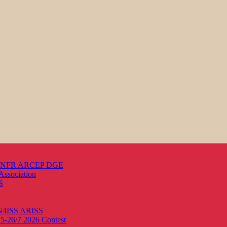
s ANFR ARCEP DGE
Association
S
ON4ISS
ARISS
25-26/7 2026
Contest