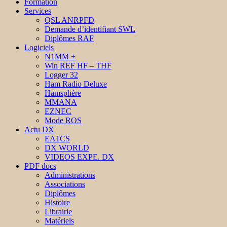
Formation
Services
QSL ANRPFD
Demande d’identifiant SWL
Diplômes RAF
Logiciels
N1MM +
Win REF HF – THF
Logger 32
Ham Radio Deluxe
Hamsphère
MMANA
EZNEC
Mode ROS
Actu DX
EA1CS
DX WORLD
VIDEOS EXPE. DX
PDF docs
Administrations
Associations
Diplômes
Histoire
Librairie
Matériels