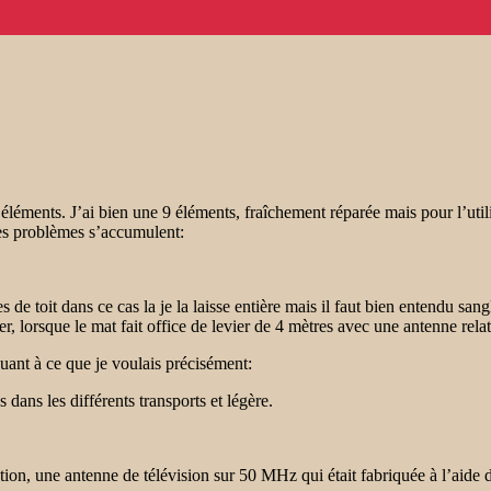
léments. J’ai bien une 9 éléments, fraîchement réparée mais pour l’utili
 les problèmes s’accumulent:
res de toit dans ce cas la je la laisse entière mais il faut bien entendu sa
ser, lorsque le mat fait office de levier de 4 mètres avec une antenne rel
quant à ce que je voulais précisément:
ns les différents transports et légère.
ation, une antenne de télévision sur 50 MHz qui était fabriquée à l’aid