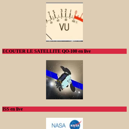
ECOUTER LE SATELLITE QO-100 en live
ISS en live