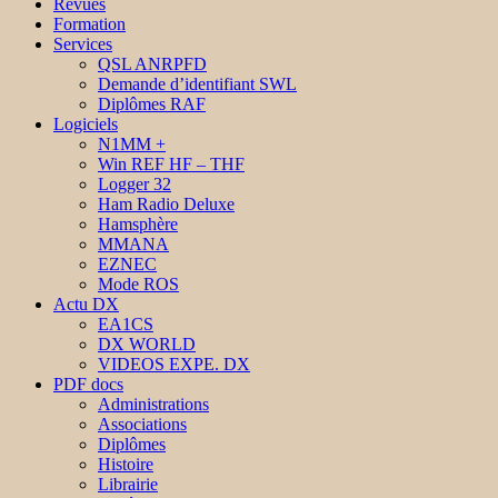
Revues
Formation
Services
QSL ANRPFD
Demande d’identifiant SWL
Diplômes RAF
Logiciels
N1MM +
Win REF HF – THF
Logger 32
Ham Radio Deluxe
Hamsphère
MMANA
EZNEC
Mode ROS
Actu DX
EA1CS
DX WORLD
VIDEOS EXPE. DX
PDF docs
Administrations
Associations
Diplômes
Histoire
Librairie