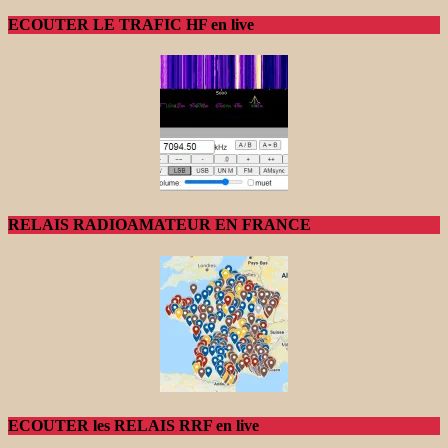
ECOUTER LE TRAFIC HF en live
RELAIS RADIOAMATEUR EN FRANCE
ECOUTER les RELAIS RRF en live