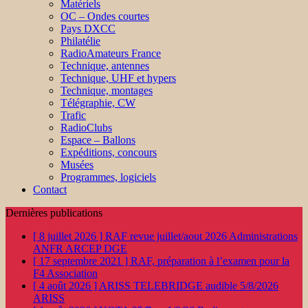
Matériels
OC – Ondes courtes
Pays DXCC
Philatélie
RadioAmateurs France
Technique, antennes
Technique, UHF et hypers
Technique, montages
Télégraphie, CW
Trafic
RadioClubs
Espace – Ballons
Expéditions, concours
Musées
Programmes, logiciels
Contact
Dernières publications
[ 8 juillet 2026 ]
RAF revue juillet/aout 2026
Administrations
ANFR ARCEP DGE
[ 17 septembre 2021 ]
RAF, préparation à l’examen pour la
F4
Association
[ 4 août 2026 ]
ARISS TELEBRIDGE audible 5/8/2026
ARISS