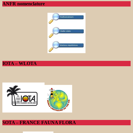
ANFR nomenclature
IOTA – WLOTA
SOTA – FRANCE FAUNA FLORA