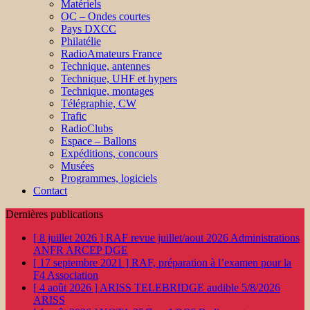
Matériels
OC – Ondes courtes
Pays DXCC
Philatélie
RadioAmateurs France
Technique, antennes
Technique, UHF et hypers
Technique, montages
Télégraphie, CW
Trafic
RadioClubs
Espace – Ballons
Expéditions, concours
Musées
Programmes, logiciels
Contact
Dernières publications
[ 8 juillet 2026 ]
RAF revue juillet/aout 2026
Administrations
ANFR ARCEP DGE
[ 17 septembre 2021 ]
RAF, préparation à l’examen pour la
F4
Association
[ 4 août 2026 ]
ARISS TELEBRIDGE audible 5/8/2026
ARISS