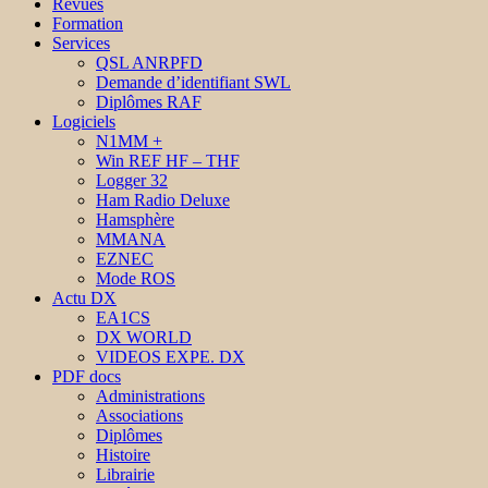
Revues
Formation
Services
QSL ANRPFD
Demande d’identifiant SWL
Diplômes RAF
Logiciels
N1MM +
Win REF HF – THF
Logger 32
Ham Radio Deluxe
Hamsphère
MMANA
EZNEC
Mode ROS
Actu DX
EA1CS
DX WORLD
VIDEOS EXPE. DX
PDF docs
Administrations
Associations
Diplômes
Histoire
Librairie