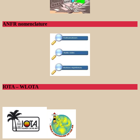
ANFR nomenclature
IOTA – WLOTA