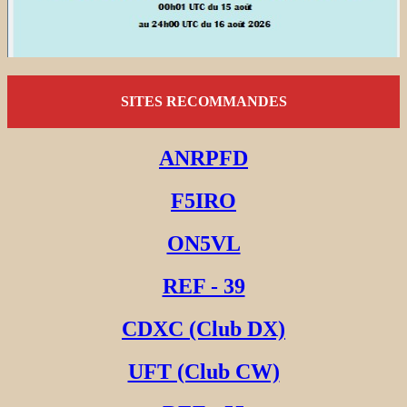
SITES RECOMMANDES
ANRPFD
F5IRO
ON5VL
REF - 39
CDXC (Club DX)
UFT (Club CW)