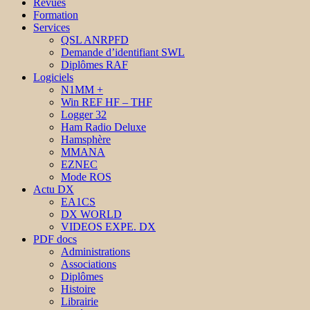
Revues
Formation
Services
QSL ANRPFD
Demande d’identifiant SWL
Diplômes RAF
Logiciels
N1MM +
Win REF HF – THF
Logger 32
Ham Radio Deluxe
Hamsphère
MMANA
EZNEC
Mode ROS
Actu DX
EA1CS
DX WORLD
VIDEOS EXPE. DX
PDF docs
Administrations
Associations
Diplômes
Histoire
Librairie