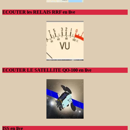
ECOUTER les RELAIS RRF en live
ECOUTER LE SATELLITE QO-100 en live
ISS en live