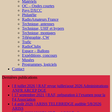
Matériels
OC – Ondes courtes
Pays DXCC
Philatélie
RadioAmateurs France
Technique, antennes
Technique, UHF et hypers
Technique, montages
Télégraphie, CW
Trafic
RadioClubs
Espace – Ballons
Expéditions, concours
Musées
Programmes, logiciels
Contact
Dernières publications
[ 8 juillet 2026 ]
RAF revue juillet/aout 2026
Administrations
ANFR ARCEP DGE
[ 17 septembre 2021 ]
RAF, préparation à l’examen pour la
F4
Association
[ 4 août 2026 ]
ARISS TELEBRIDGE audible 5/8/2026
ARISS