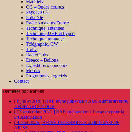
Matériels
OC – Ondes courtes
Pays DXCC
Philatélie
RadioAmateurs France
Technique, antennes
Technique, UHF et hypers
Technique, montages
Télégraphie, CW
Trafic
RadioClubs
Espace – Ballons
Expéditions, concours
Musées
Programmes, logiciels
Contact
Dernières publications
[ 8 juillet 2026 ]
RAF revue juillet/aout 2026
Administrations
ANFR ARCEP DGE
[ 17 septembre 2021 ]
RAF, préparation à l’examen pour la
F4
Association
[ 4 août 2026 ]
ARISS TELEBRIDGE audible 5/8/2026
ARISS