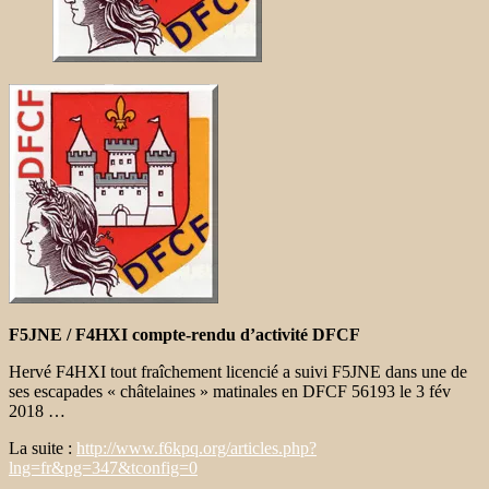
F5JNE / F4HXI compte-rendu d’activité DFCF
Hervé F4HXI tout fraîchement licencié a suivi F5JNE dans une de
ses escapades « châtelaines » matinales en DFCF 56193 le 3 fév
2018 …
La suite :
http://www.f6kpq.org/articles.php?
lng=fr&pg=347&tconfig=0