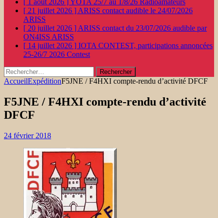
[ 1 août 2026 ]
YOTA 25/7 au 1/8/26
Radioamateurs
[ 21 juillet 2026 ]
ARISS contact audible le 24/07/2026
ARISS
[ 20 juillet 2026 ]
ARISS contact du 23/07/2026 audible par
ON4ISS
ARISS
[ 14 juillet 2026 ]
IOTA CONTEST, participations annoncées
25-26/7 2026
Contest
Rechercher :
Accueil
Expédition
F5JNE / F4HXI compte-rendu d’activité DFCF
F5JNE / F4HXI compte-rendu d’activité
DFCF
24 février 2018