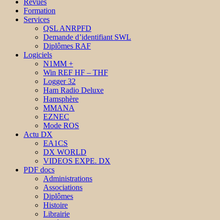
Revues
Formation
Services
QSL ANRPFD
Demande d’identifiant SWL
Diplômes RAF
Logiciels
N1MM +
Win REF HF – THF
Logger 32
Ham Radio Deluxe
Hamsphère
MMANA
EZNEC
Mode ROS
Actu DX
EA1CS
DX WORLD
VIDEOS EXPE. DX
PDF docs
Administrations
Associations
Diplômes
Histoire
Librairie