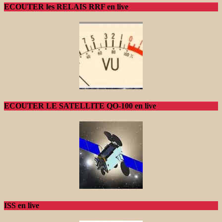
ECOUTER les RELAIS RRF en live
ECOUTER LE SATELLITE QO-100 en live
ISS en live