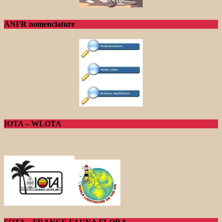
ANFR nomenclature
IOTA – WLOTA