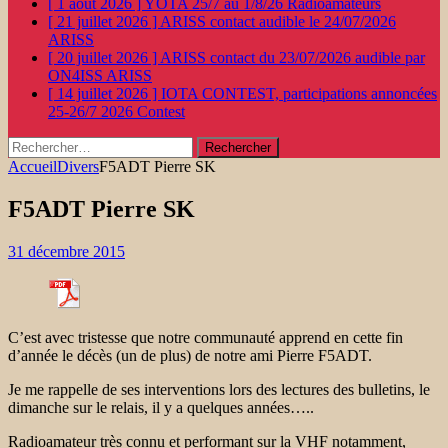
[ 1 août 2026 ]
YOTA 25/7 au 1/8/26
Radioamateurs
[ 21 juillet 2026 ]
ARISS contact audible le 24/07/2026
ARISS
[ 20 juillet 2026 ]
ARISS contact du 23/07/2026 audible par
ON4ISS
ARISS
[ 14 juillet 2026 ]
IOTA CONTEST, participations annoncées
25-26/7 2026
Contest
Rechercher :
Accueil
Divers
F5ADT Pierre SK
F5ADT Pierre SK
31 décembre 2015
C’est avec tristesse que notre communauté apprend en cette fin
d’année le décès (un de plus) de notre ami Pierre F5ADT.
Je me rappelle de ses interventions lors des lectures des bulletins, le
dimanche sur le relais, il y a quelques années…..
Radioamateur très connu et performant sur la VHF notamment,