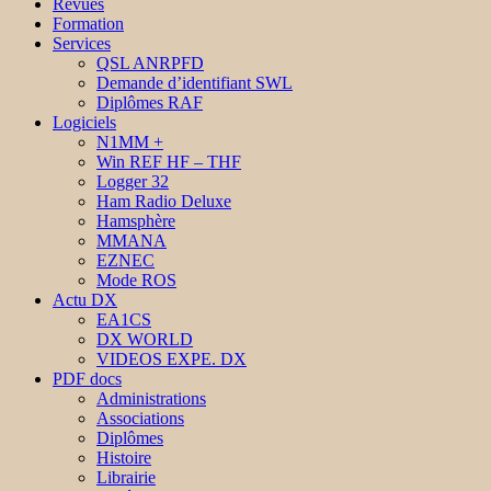
Revues
Formation
Services
QSL ANRPFD
Demande d’identifiant SWL
Diplômes RAF
Logiciels
N1MM +
Win REF HF – THF
Logger 32
Ham Radio Deluxe
Hamsphère
MMANA
EZNEC
Mode ROS
Actu DX
EA1CS
DX WORLD
VIDEOS EXPE. DX
PDF docs
Administrations
Associations
Diplômes
Histoire
Librairie