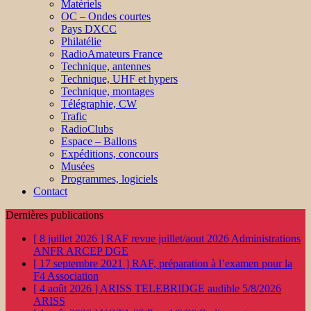
Matériels
OC – Ondes courtes
Pays DXCC
Philatélie
RadioAmateurs France
Technique, antennes
Technique, UHF et hypers
Technique, montages
Télégraphie, CW
Trafic
RadioClubs
Espace – Ballons
Expéditions, concours
Musées
Programmes, logiciels
Contact
Dernières publications
[ 8 juillet 2026 ]
RAF revue juillet/aout 2026
Administrations
ANFR ARCEP DGE
[ 17 septembre 2021 ]
RAF, préparation à l’examen pour la
F4
Association
[ 4 août 2026 ]
ARISS TELEBRIDGE audible 5/8/2026
ARISS