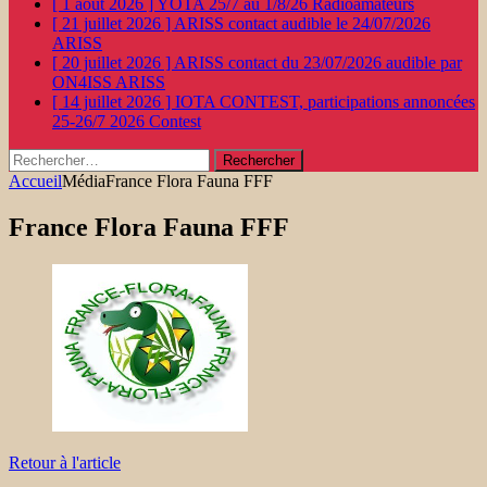
[ 1 août 2026 ]
YOTA 25/7 au 1/8/26
Radioamateurs
[ 21 juillet 2026 ]
ARISS contact audible le 24/07/2026
ARISS
[ 20 juillet 2026 ]
ARISS contact du 23/07/2026 audible par
ON4ISS
ARISS
[ 14 juillet 2026 ]
IOTA CONTEST, participations annoncées
25-26/7 2026
Contest
Rechercher :
Accueil
Média
France Flora Fauna FFF
France Flora Fauna FFF
Retour à l'article