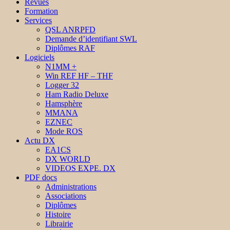
Revues
Formation
Services
QSL ANRPFD
Demande d’identifiant SWL
Diplômes RAF
Logiciels
N1MM +
Win REF HF – THF
Logger 32
Ham Radio Deluxe
Hamsphère
MMANA
EZNEC
Mode ROS
Actu DX
EA1CS
DX WORLD
VIDEOS EXPE. DX
PDF docs
Administrations
Associations
Diplômes
Histoire
Librairie