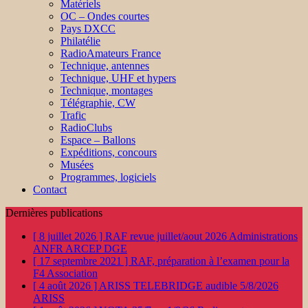
Matériels
OC – Ondes courtes
Pays DXCC
Philatélie
RadioAmateurs France
Technique, antennes
Technique, UHF et hypers
Technique, montages
Télégraphie, CW
Trafic
RadioClubs
Espace – Ballons
Expéditions, concours
Musées
Programmes, logiciels
Contact
Dernières publications
[ 8 juillet 2026 ]
RAF revue juillet/aout 2026
Administrations
ANFR ARCEP DGE
[ 17 septembre 2021 ]
RAF, préparation à l’examen pour la
F4
Association
[ 4 août 2026 ]
ARISS TELEBRIDGE audible 5/8/2026
ARISS