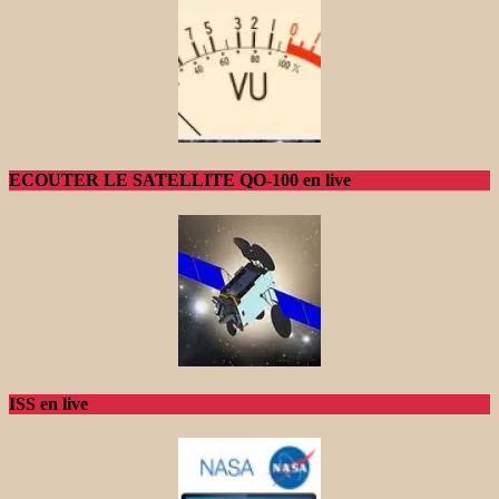
ECOUTER LE SATELLITE QO-100 en live
ISS en live