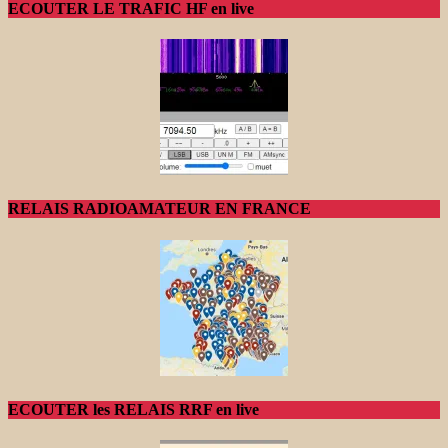
ECOUTER LE TRAFIC HF en live
RELAIS RADIOAMATEUR EN FRANCE
ECOUTER les RELAIS RRF en live