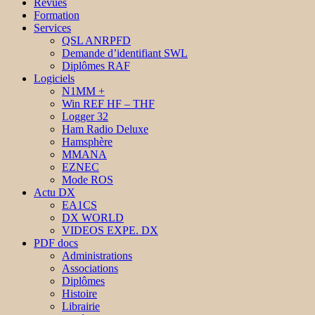
Revues
Formation
Services
QSL ANRPFD
Demande d’identifiant SWL
Diplômes RAF
Logiciels
N1MM +
Win REF HF – THF
Logger 32
Ham Radio Deluxe
Hamsphère
MMANA
EZNEC
Mode ROS
Actu DX
EA1CS
DX WORLD
VIDEOS EXPE. DX
PDF docs
Administrations
Associations
Diplômes
Histoire
Librairie