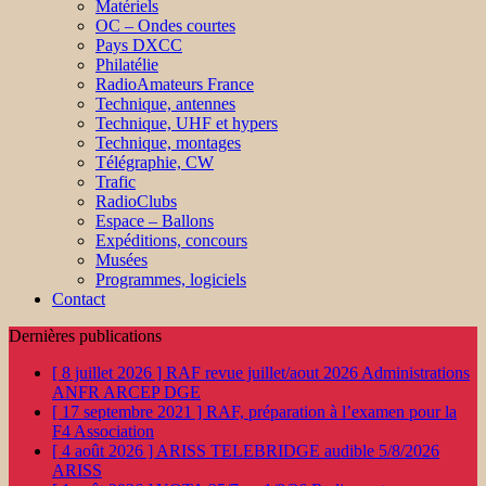
Matériels
OC – Ondes courtes
Pays DXCC
Philatélie
RadioAmateurs France
Technique, antennes
Technique, UHF et hypers
Technique, montages
Télégraphie, CW
Trafic
RadioClubs
Espace – Ballons
Expéditions, concours
Musées
Programmes, logiciels
Contact
Dernières publications
[ 8 juillet 2026 ]
RAF revue juillet/aout 2026
Administrations
ANFR ARCEP DGE
[ 17 septembre 2021 ]
RAF, préparation à l’examen pour la
F4
Association
[ 4 août 2026 ]
ARISS TELEBRIDGE audible 5/8/2026
ARISS