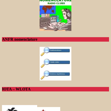
ANFR nomenclature
IOTA – WLOTA