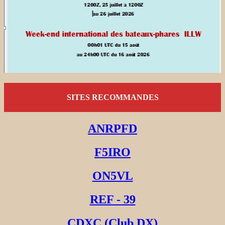
SITES RECOMMANDES
ANRPFD
F5IRO
ON5VL
REF - 39
CDXC (Club DX)