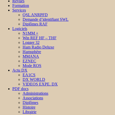
Revues
Formation
Services
QSL ANRPFD
Demande d’identifiant SWL
Diplômes RAF
Logiciels
N1MM +
Win REF HF – THF
Logger 32
Ham Radio Deluxe
Hamsphère
MMANA
EZNEC
Mode ROS
Actu DX
EA1CS
DX WORLD
VIDEOS EXPE. DX
PDF docs
Administrations
Associations
Diplômes
Histoire
Librairie