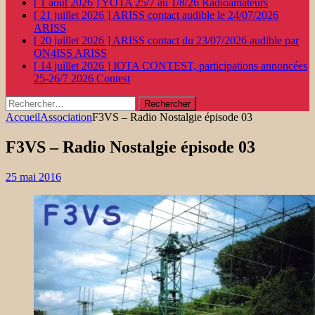
[ 1 août 2026 ]
YOTA 25/7 au 1/8/26
Radioamateurs
[ 21 juillet 2026 ]
ARISS contact audible le 24/07/2026
ARISS
[ 20 juillet 2026 ]
ARISS contact du 23/07/2026 audible par
ON4ISS
ARISS
[ 14 juillet 2026 ]
IOTA CONTEST, participations annoncées
25-26/7 2026
Contest
Rechercher :
Accueil
Association
F3VS – Radio Nostalgie épisode 03
F3VS – Radio Nostalgie épisode 03
25 mai 2016