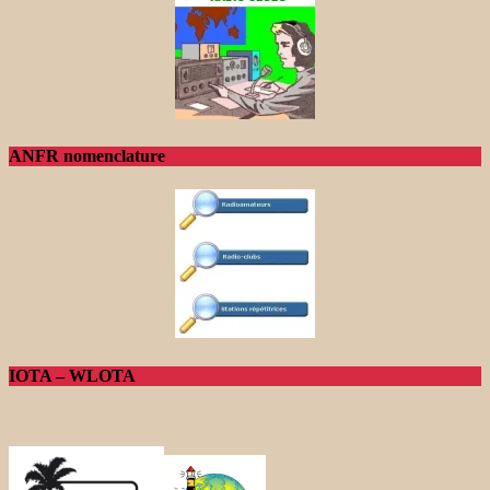
ANFR nomenclature
IOTA – WLOTA