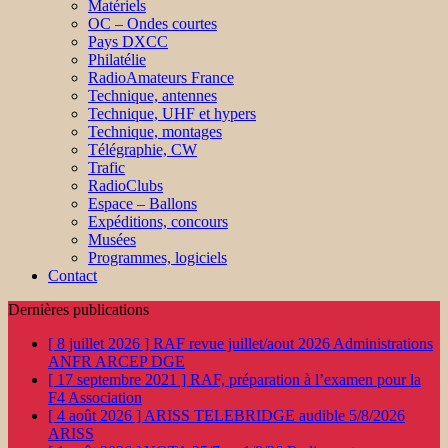
Matériels
OC – Ondes courtes
Pays DXCC
Philatélie
RadioAmateurs France
Technique, antennes
Technique, UHF et hypers
Technique, montages
Télégraphie, CW
Trafic
RadioClubs
Espace – Ballons
Expéditions, concours
Musées
Programmes, logiciels
Contact
Dernières publications
[ 8 juillet 2026 ]
RAF revue juillet/aout 2026
Administrations
ANFR ARCEP DGE
[ 17 septembre 2021 ]
RAF, préparation à l’examen pour la
F4
Association
[ 4 août 2026 ]
ARISS TELEBRIDGE audible 5/8/2026
ARISS