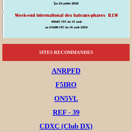
SITES RECOMMANDES
ANRPFD
F5IRO
ON5VL
REF - 39
CDXC (Club DX)