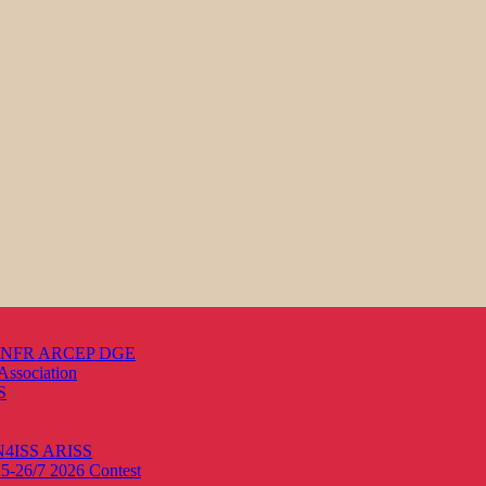
s ANFR ARCEP DGE
Association
S
ON4ISS
ARISS
25-26/7 2026
Contest