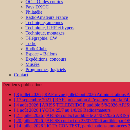
OC – Ondes courtes
Pays DXCC
Philatélie
RadioAmateurs France
Technique, antennes
Technique, UHF et hypers
Technique, montages
Télégraphie, CW
Trafic
RadioClubs
Espace – Ballons
Expéditions, concours
Musées
Programmes, logiciels
Contact
Dernières publications
[ 8 juillet 2026 ]
RAF revue juillet/aout 2026
Administration
[ 17 septembre 2021 ]
RAF, préparation à l’examen pour la F4
[ 4 août 2026 ]
ARISS TELEBRIDGE audible 5/8/2026
ARIS
[ 1 août 2026 ]
YOTA 25/7 au 1/8/26
Radioamateurs
[ 21 juillet 2026 ]
ARISS contact audible le 24/07/2026
ARISS
[ 20 juillet 2026 ]
ARISS contact du 23/07/2026 audible par 
[ 14 juillet 2026 ]
IOTA CONTEST, participations annoncées 