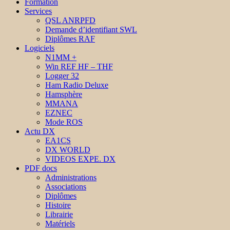
Formation
Services
QSL ANRPFD
Demande d’identifiant SWL
Diplômes RAF
Logiciels
N1MM +
Win REF HF – THF
Logger 32
Ham Radio Deluxe
Hamsphère
MMANA
EZNEC
Mode ROS
Actu DX
EA1CS
DX WORLD
VIDEOS EXPE. DX
PDF docs
Administrations
Associations
Diplômes
Histoire
Librairie
Matériels