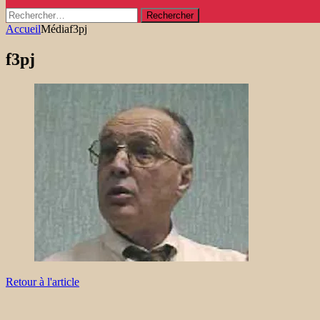
Rechercher :
Accueil
Média
f3pj
f3pj
Retour à l'article