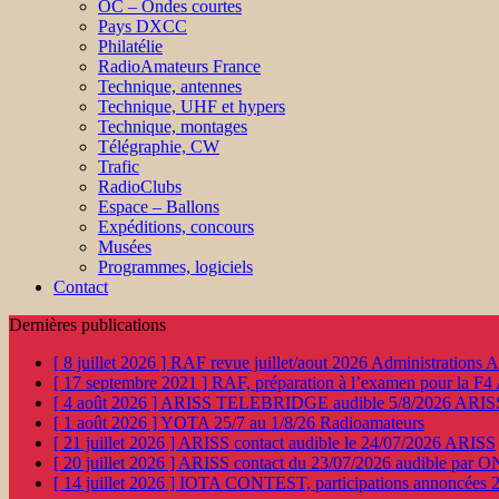
OC – Ondes courtes
Pays DXCC
Philatélie
RadioAmateurs France
Technique, antennes
Technique, UHF et hypers
Technique, montages
Télégraphie, CW
Trafic
RadioClubs
Espace – Ballons
Expéditions, concours
Musées
Programmes, logiciels
Contact
Dernières publications
[ 8 juillet 2026 ]
RAF revue juillet/aout 2026
Administration
[ 17 septembre 2021 ]
RAF, préparation à l’examen pour la F4
[ 4 août 2026 ]
ARISS TELEBRIDGE audible 5/8/2026
ARIS
[ 1 août 2026 ]
YOTA 25/7 au 1/8/26
Radioamateurs
[ 21 juillet 2026 ]
ARISS contact audible le 24/07/2026
ARISS
[ 20 juillet 2026 ]
ARISS contact du 23/07/2026 audible par 
[ 14 juillet 2026 ]
IOTA CONTEST, participations annoncées 