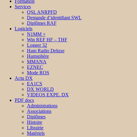
Formation
Services
QSL ANRPFD
Demande d’identifiant SWL
Diplômes RAF
Logiciels
N1MM +
Win REF HF – THF
Logger 32
Ham Radio Deluxe
Hamsphère
MMANA
EZNEC
Mode ROS
Actu DX
EA1CS
DX WORLD
VIDEOS EXPE. DX
PDF docs
Administrations
Associations
Diplômes
Histoire
Librairie
Matériels