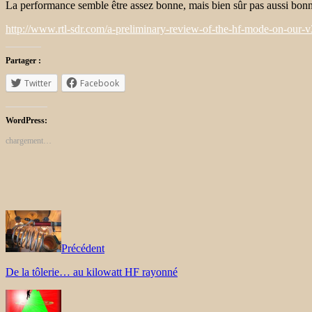
La performance semble être assez bonne, mais bien sûr pas aussi bon
http://www.rtl-sdr.com/a-preliminary-review-of-the-hf-mode-on-our-v
Partager :
Twitter
Facebook
WordPress:
chargement…
Précédent
De la tôlerie… au kilowatt HF rayonné