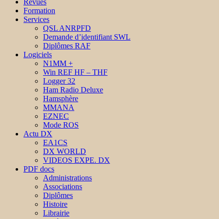
Revues
Formation
Services
QSL ANRPFD
Demande d’identifiant SWL
Diplômes RAF
Logiciels
N1MM +
Win REF HF – THF
Logger 32
Ham Radio Deluxe
Hamsphère
MMANA
EZNEC
Mode ROS
Actu DX
EA1CS
DX WORLD
VIDEOS EXPE. DX
PDF docs
Administrations
Associations
Diplômes
Histoire
Librairie