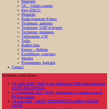
Matériels
OC – Ondes courtes
Pays DXCC
Philatélie
RadioAmateurs France
Technique, antennes
Technique, UHF et hypers
Technique, montages
Télégraphie, CW
Trafic
RadioClubs
Espace – Ballons
Expéditions, concours
Musées
Programmes, logiciels
Contact
Dernières publications
[ 8 juillet 2026 ]
RAF revue juillet/aout 2026
Administrations
ANFR ARCEP DGE
[ 17 septembre 2021 ]
RAF, préparation à l’examen pour la
F4
Association
[ 4 août 2026 ]
ARISS TELEBRIDGE audible 5/8/2026
ARISS