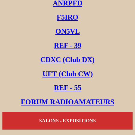
ANRPFD
F5IRO
ON5VL
REF - 39
CDXC (Club DX)
UFT (Club CW)
REF - 55
FORUM RADIOAMATEURS
SALONS - EXPOSITIONS