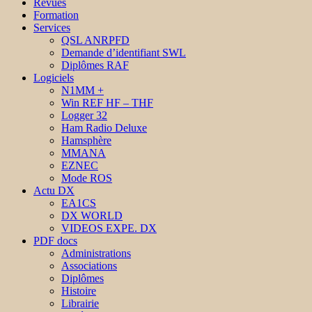
Revues
Formation
Services
QSL ANRPFD
Demande d’identifiant SWL
Diplômes RAF
Logiciels
N1MM +
Win REF HF – THF
Logger 32
Ham Radio Deluxe
Hamsphère
MMANA
EZNEC
Mode ROS
Actu DX
EA1CS
DX WORLD
VIDEOS EXPE. DX
PDF docs
Administrations
Associations
Diplômes
Histoire
Librairie