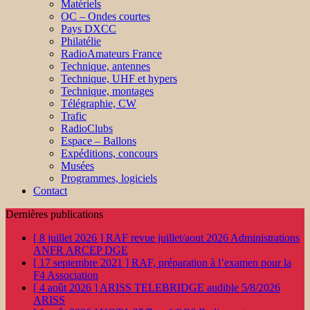
Matériels
OC – Ondes courtes
Pays DXCC
Philatélie
RadioAmateurs France
Technique, antennes
Technique, UHF et hypers
Technique, montages
Télégraphie, CW
Trafic
RadioClubs
Espace – Ballons
Expéditions, concours
Musées
Programmes, logiciels
Contact
Dernières publications
[ 8 juillet 2026 ]
RAF revue juillet/aout 2026
Administrations
ANFR ARCEP DGE
[ 17 septembre 2021 ]
RAF, préparation à l’examen pour la
F4
Association
[ 4 août 2026 ]
ARISS TELEBRIDGE audible 5/8/2026
ARISS