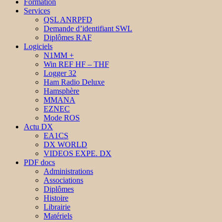
Formation
Services
QSL ANRPFD
Demande d’identifiant SWL
Diplômes RAF
Logiciels
N1MM +
Win REF HF – THF
Logger 32
Ham Radio Deluxe
Hamsphère
MMANA
EZNEC
Mode ROS
Actu DX
EA1CS
DX WORLD
VIDEOS EXPE. DX
PDF docs
Administrations
Associations
Diplômes
Histoire
Librairie
Matériels