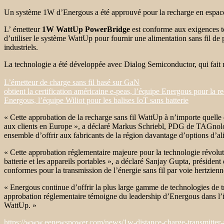
Un système 1W d’Energous a été approuvé pour la recharge en espace
L’ émetteur
1W WattUp PowerBridge
est conforme aux exigences t
d’utiliser le système WattUp pour fournir une alimentation sans fil de p
industriels.
La technologie a été développée avec Dialog Semiconductor, qui fait 
L’émetteur de charge sans fil basé sur GaN
obtient la
certification américaine
e-peas, l’équipe Energous pour la re
Energous, l’équipe Wiliot pour les balises IoT sans batterie
« Cette approbation de la recharge sans fil WattUp à n’importe quelle
aux clients en Europe », a déclaré Markus Schriebl, PDG de TAGnolog
ensemble d’offrir aux fabricants de la région davantage d’options d’a
« Cette approbation réglementaire majeure pour la technologie révolu
batterie et les appareils portables », a déclaré Sanjay Gupta, présiden
conformes pour la transmission de l’énergie sans fil par voie hertzien
« Energous continue d’offrir la plus large gamme de technologies de t
approbation réglementaire témoigne du leadership d’Energous dans l’i
WattUp. »
https://www.eenewspower.com/news/1w-distance-charge-transmitter