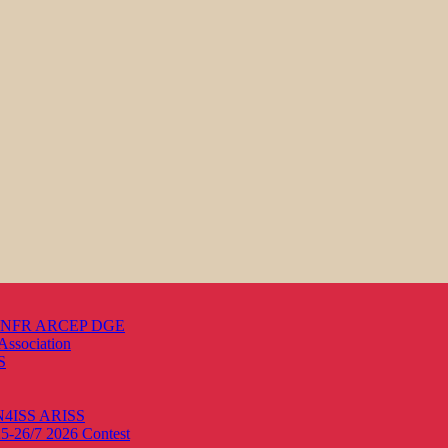
s ANFR ARCEP DGE
Association
S
ON4ISS
ARISS
25-26/7 2026
Contest