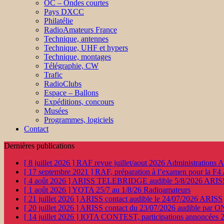
OC – Ondes courtes
Pays DXCC
Philatélie
RadioAmateurs France
Technique, antennes
Technique, UHF et hypers
Technique, montages
Télégraphie, CW
Trafic
RadioClubs
Espace – Ballons
Expéditions, concours
Musées
Programmes, logiciels
Contact
Dernières publications
[ 8 juillet 2026 ]
RAF revue juillet/aout 2026
Administration
[ 17 septembre 2021 ]
RAF, préparation à l’examen pour la F4
[ 4 août 2026 ]
ARISS TELEBRIDGE audible 5/8/2026
ARIS
[ 1 août 2026 ]
YOTA 25/7 au 1/8/26
Radioamateurs
[ 21 juillet 2026 ]
ARISS contact audible le 24/07/2026
ARISS
[ 20 juillet 2026 ]
ARISS contact du 23/07/2026 audible par 
[ 14 juillet 2026 ]
IOTA CONTEST, participations annoncées 