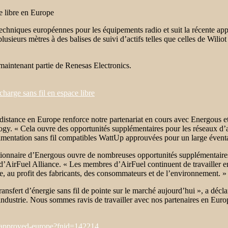
 libre en Europe
echniques européennes pour les équipements radio et suit la récente a
lusieurs mètres à des balises de suivi d’actifs telles que celles de Wilio
maintenant partie de Renesas Electronics.
charge sans fil en espace libre
 distance en Europe renforce notre partenariat en cours avec Energous et
y. « Cela ouvre des opportunités supplémentaires pour les réseaux d’
limentation sans fil compatibles WattUp approuvées pour un large éventa
tionnaire d’Energous ouvre de nombreuses opportunités supplémentaires
t d’AirFuel Alliance. « Les membres d’AirFuel continuent de travailler en
ne, au profit des fabricants, des consommateurs et de l’environnement. »
ransfert d’énergie sans fil de pointe sur le marché aujourd’hui », a déc
ndustrie. Nous sommes ravis de travailler avec nos partenaires en Euro
-approved-europe?fnid=142214