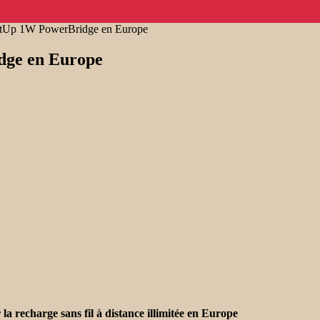
ttUp 1W PowerBridge en Europe
dge en Europe
echarge sans fil à distance illimitée en Europe