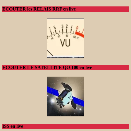
ECOUTER les RELAIS RRF en live
ECOUTER LE SATELLITE QO-100 en live
ISS en live