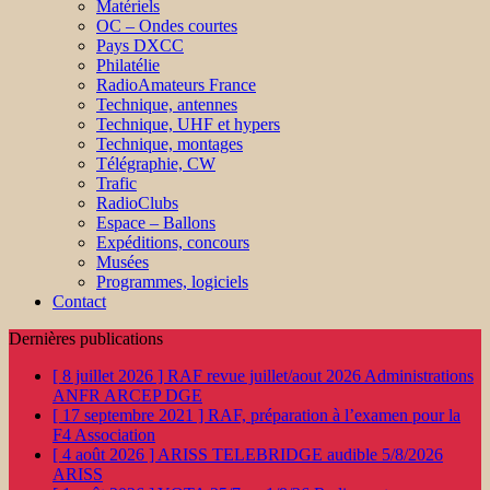
Matériels
OC – Ondes courtes
Pays DXCC
Philatélie
RadioAmateurs France
Technique, antennes
Technique, UHF et hypers
Technique, montages
Télégraphie, CW
Trafic
RadioClubs
Espace – Ballons
Expéditions, concours
Musées
Programmes, logiciels
Contact
Dernières publications
[ 8 juillet 2026 ]
RAF revue juillet/aout 2026
Administrations
ANFR ARCEP DGE
[ 17 septembre 2021 ]
RAF, préparation à l’examen pour la
F4
Association
[ 4 août 2026 ]
ARISS TELEBRIDGE audible 5/8/2026
ARISS