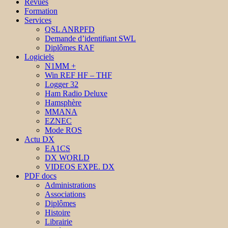
Revues
Formation
Services
QSL ANRPFD
Demande d’identifiant SWL
Diplômes RAF
Logiciels
N1MM +
Win REF HF – THF
Logger 32
Ham Radio Deluxe
Hamsphère
MMANA
EZNEC
Mode ROS
Actu DX
EA1CS
DX WORLD
VIDEOS EXPE. DX
PDF docs
Administrations
Associations
Diplômes
Histoire
Librairie