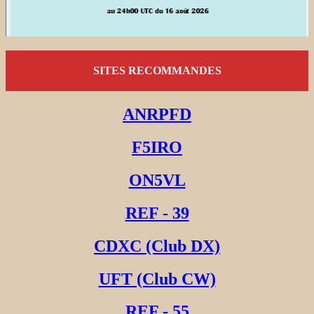
SITES RECOMMANDES
ANRPFD
F5IRO
ON5VL
REF - 39
CDXC (Club DX)
UFT (Club CW)
REF - 55