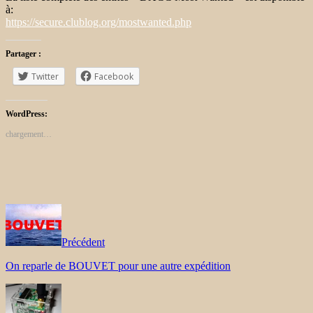
à:
https://secure.clublog.org/mostwanted.php
Partager :
Twitter
Facebook
WordPress:
chargement…
Précédent
On reparle de BOUVET pour une autre expédition