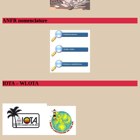
ANFR nomenclature
IOTA – WLOTA