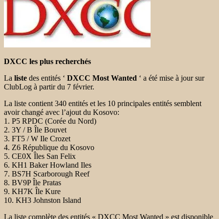
DXCC les plus recherchés
La
liste
des entités ‘
DXCC Most Wanted
‘ a été mise à jour sur
ClubLog à partir du 7 février.
La liste contient 340 entités et les 10 principales entités semblent
avoir changé avec l’ajout du Kosovo:
1. P5 RPDC (Corée du Nord)
2. 3Y / B Île Bouvet
3. FT5 / W Ile Crozet
4. Z6 République du Kosovo
5. CE0X Îles San Felix
6. KH1 Baker Howland Iles
7. BS7H Scarborough Reef
8. BV9P Île Pratas
9. KH7K Île Kure
10. KH3 Johnston Island
La liste complète des entités « DXCC Most Wanted » est disponible