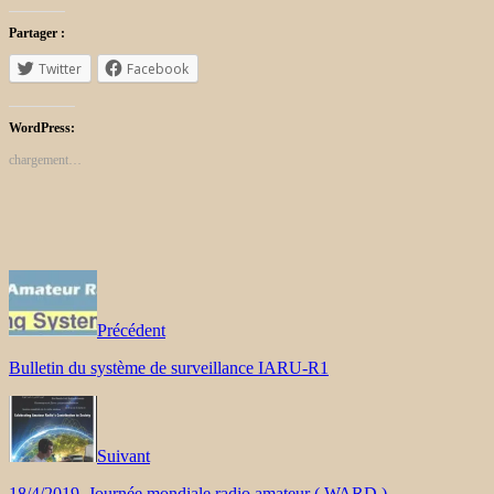
Partager :
Twitter
Facebook
WordPress:
chargement…
Précédent
Bulletin du système de surveillance IARU-R1
Suivant
18/4/2019, Journée mondiale radio amateur ( WARD )