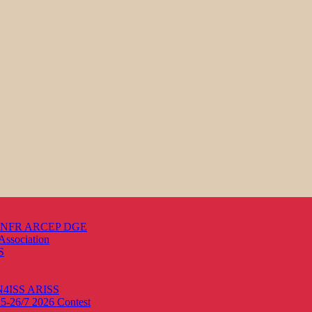
s ANFR ARCEP DGE
Association
S
ON4ISS
ARISS
25-26/7 2026
Contest