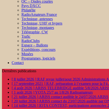
OC – Ondes courtes
Pays DXCC
Philatélie
RadioAmateurs France
Technique, antennes
Technique, UHF et hypers
Technique, montages
Télégraphie, CW
Trafic
RadioClubs
Espace – Ballons
Expéditions, concours
Musées
Programmes, logiciels
Contact
Dernières publications
[ 8 juillet 2026 ]
RAF revue juillet/aout 2026
Administration
[ 17 septembre 2021 ]
RAF, préparation à l’examen pour la F4
[ 4 août 2026 ]
ARISS TELEBRIDGE audible 5/8/2026
ARIS
[ 1 août 2026 ]
YOTA 25/7 au 1/8/26
Radioamateurs
[ 21 juillet 2026 ]
ARISS contact audible le 24/07/2026
ARISS
[ 20 juillet 2026 ]
ARISS contact du 23/07/2026 audible par 
[ 14 juillet 2026 ]
IOTA CONTEST, participations annoncées 