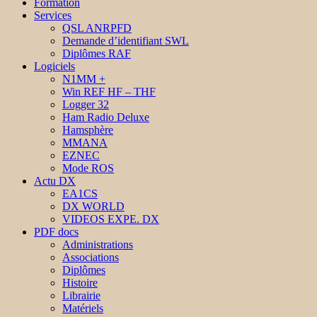
Formation
Services
QSL ANRPFD
Demande d’identifiant SWL
Diplômes RAF
Logiciels
N1MM +
Win REF HF – THF
Logger 32
Ham Radio Deluxe
Hamsphère
MMANA
EZNEC
Mode ROS
Actu DX
EA1CS
DX WORLD
VIDEOS EXPE. DX
PDF docs
Administrations
Associations
Diplômes
Histoire
Librairie
Matériels