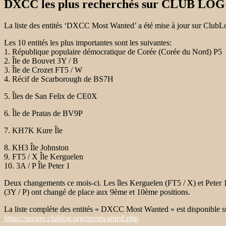
DXCC les plus recherchés sur CLUB LOG
La liste des entités ‘DXCC Most Wanted’ a été mise à jour sur ClubLog à
Les 10 entités les plus importantes sont les suivantes:
1. République populaire démocratique de Corée (Corée du Nord) P5
2. Île de Bouvet 3Y / B
3. Île de Crozet FT5 / W
4. Récif de Scarborough de
BS7H
5. Îles de San Felix de
CE0X
6. Île de Pratas de
BV9P
7. KH7K Kure Île
8. KH3 Île Johnston
9. FT5 / X Île Kerguelen
10. 3A / P Île Peter 1
Deux changements ce mois-ci. Les îles Kerguelen (FT5 / X) et Peter
(3Y / P) ont changé de place aux 9ème et 10ème positions.
La liste complète des entités « DXCC Most Wanted » est disponible s
https://secure.clublog.org/mostwanted.php