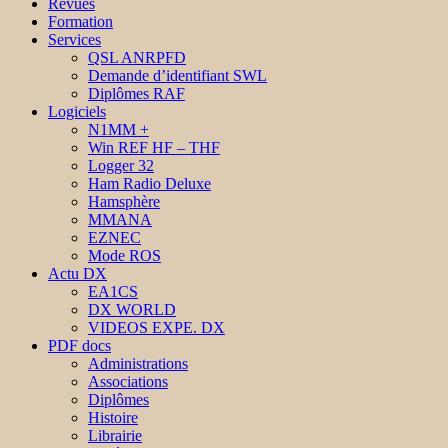
Revues
Formation
Services
QSL ANRPFD
Demande d’identifiant SWL
Diplômes RAF
Logiciels
N1MM +
Win REF HF – THF
Logger 32
Ham Radio Deluxe
Hamsphère
MMANA
EZNEC
Mode ROS
Actu DX
EA1CS
DX WORLD
VIDEOS EXPE. DX
PDF docs
Administrations
Associations
Diplômes
Histoire
Librairie