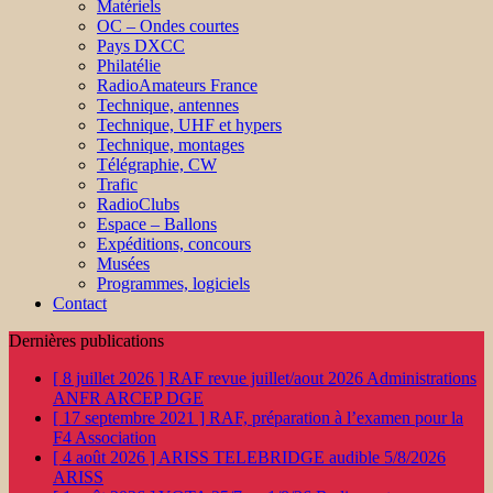
Matériels
OC – Ondes courtes
Pays DXCC
Philatélie
RadioAmateurs France
Technique, antennes
Technique, UHF et hypers
Technique, montages
Télégraphie, CW
Trafic
RadioClubs
Espace – Ballons
Expéditions, concours
Musées
Programmes, logiciels
Contact
Dernières publications
[ 8 juillet 2026 ]
RAF revue juillet/aout 2026
Administrations
ANFR ARCEP DGE
[ 17 septembre 2021 ]
RAF, préparation à l’examen pour la
F4
Association
[ 4 août 2026 ]
ARISS TELEBRIDGE audible 5/8/2026
ARISS