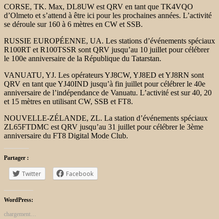
CORSE, TK. Max, DL8UW est QRV en tant que TK4VQO
d’Olmeto et s’attend à être ici pour les prochaines années. L’activité
se déroule sur 160 à 6 mètres en CW et SSB.
RUSSIE EUROPÉENNE, UA. Les stations d’événements spéciaux
R100RT et R100TSSR sont QRV jusqu’au 10 juillet pour célébrer
le 100e anniversaire de la République du Tatarstan.
VANUATU, YJ. Les opérateurs YJ8CW, YJ8ED et YJ8RN sont
QRV en tant que YJ40IND jusqu’à fin juillet pour célébrer le 40e
anniversaire de l’indépendance de Vanuatu. L’activité est sur 40, 20
et 15 mètres en utilisant CW, SSB et FT8.
NOUVELLE-ZÉLANDE, ZL. La station d’événements spéciaux
ZL65FTDMC est QRV jusqu’au 31 juillet pour célébrer le 3ème
anniversaire du FT8 Digital Mode Club.
Partager :
Twitter
Facebook
WordPress:
chargement…