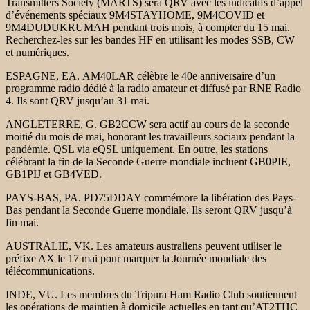
Transmitters Society (MARTS) sera QRV avec les indicatifs d’appel
d’événements spéciaux 9M4STAYHOME, 9M4COVID et
9M4DUDUKRUMAH pendant trois mois, à compter du 15 mai.
Recherchez-les sur les bandes HF en utilisant les modes SSB, CW
et numériques.
ESPAGNE, EA. AM40LAR célèbre le 40e anniversaire d’un
programme radio dédié à la radio amateur et diffusé par RNE Radio
4. Ils sont QRV jusqu’au 31 mai.
ANGLETERRE, G. GB2CCW sera actif au cours de la seconde
moitié du mois de mai, honorant les travailleurs sociaux pendant la
pandémie. QSL via eQSL uniquement. En outre, les stations
célébrant la fin de la Seconde Guerre mondiale incluent GB0PIE,
GB1PIJ et GB4VED.
PAYS-BAS, PA. PD75DDAY commémore la libération des Pays-
Bas pendant la Seconde Guerre mondiale. Ils seront QRV jusqu’à
fin mai.
AUSTRALIE, VK. Les amateurs australiens peuvent utiliser le
préfixe AX le 17 mai pour marquer la Journée mondiale des
télécommunications.
INDE, VU. Les membres du Tripura Ham Radio Club soutiennent
les opérations de maintien à domicile actuelles en tant qu’AT2THC