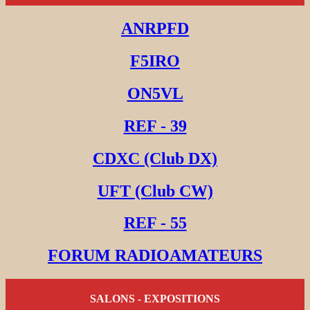
ANRPFD
F5IRO
ON5VL
REF - 39
CDXC (Club DX)
UFT (Club CW)
REF - 55
FORUM RADIOAMATEURS
SALONS - EXPOSITIONS