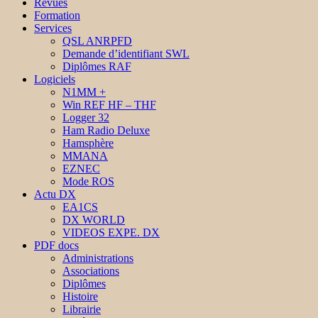
Revues
Formation
Services
QSL ANRPFD
Demande d’identifiant SWL
Diplômes RAF
Logiciels
N1MM +
Win REF HF – THF
Logger 32
Ham Radio Deluxe
Hamsphère
MMANA
EZNEC
Mode ROS
Actu DX
EA1CS
DX WORLD
VIDEOS EXPE. DX
PDF docs
Administrations
Associations
Diplômes
Histoire
Librairie