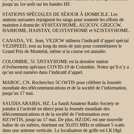
jusqu’au 1er août sur les bandes HF.
STATIONS SPÉCIALES DE SÉJOUR À DOMICILE. Les
stations suivantes rejoignent les rangs pour soutenir les efforts de
maintien à domicile: 6Y6STAYHOME, AU2COV, GB2CCW,
HA0HOME, HA0STAY, OE1STAYHOME et SZ3STAYHOME.
CANADA, VE. Jean, VE2JCW utilisera l’indicatif d’appel spécial
VE2SPEED, tout au long du mois de juin pour commémorer le
Grand Prix de Montréal, même si la course est annulée.
COLOMBIE, 5J. 5JSTAYHOME est la dernière station
d’événements spéciaux COVID-19 de Colombie. Notez qu’il n’y a
qu’un seul numéro dans l’indicatif d’appel.
MAROC, CN. Recherchez 5C1WTIS pour célébrer la Journée
mondiale des télécommunications et de la société de l’information,
jusqu’au 17 mai.
SAUDIA ARABIA, HZ. La Saudi Amateur Radio Society se
joindra à l’activité en direct pour la Journée mondiale des
télécommunications et de la société de l’information avec
HZ1WTIS, jusqu’au 17 mai. De plus, HZ1DG est une nouvelle
balise de six mètres, émettant sur 50,055 MHz et utilisant 5 watts
dans une antenne verticale. Le localisateur de grille est LK18gf.