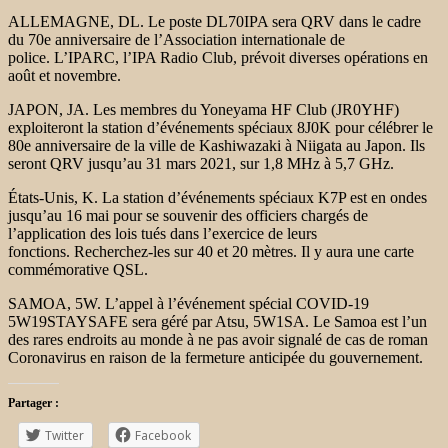
ALLEMAGNE, DL. Le poste DL70IPA sera QRV dans le cadre
du 70e anniversaire de l’Association internationale de
police. L’IPARC, l’IPA Radio Club, prévoit diverses opérations en
août et novembre.
JAPON, JA. Les membres du Yoneyama HF Club (JR0YHF)
exploiteront la station d’événements spéciaux 8J0K pour célébrer le
80e anniversaire de la ville de Kashiwazaki à Niigata au Japon. Ils
seront QRV jusqu’au 31 mars 2021, sur 1,8 MHz à 5,7 GHz.
États-Unis, K. La station d’événements spéciaux K7P est en ondes
jusqu’au 16 mai pour se souvenir des officiers chargés de
l’application des lois tués dans l’exercice de leurs
fonctions. Recherchez-les sur 40 et 20 mètres. Il y aura une carte
commémorative QSL.
SAMOA, 5W. L’appel à l’événement spécial COVID-19
5W19STAYSAFE sera géré par Atsu, 5W1SA. Le Samoa est l’un
des rares endroits au monde à ne pas avoir signalé de cas de roman
Coronavirus en raison de la fermeture anticipée du gouvernement.
Partager :
Twitter
Facebook