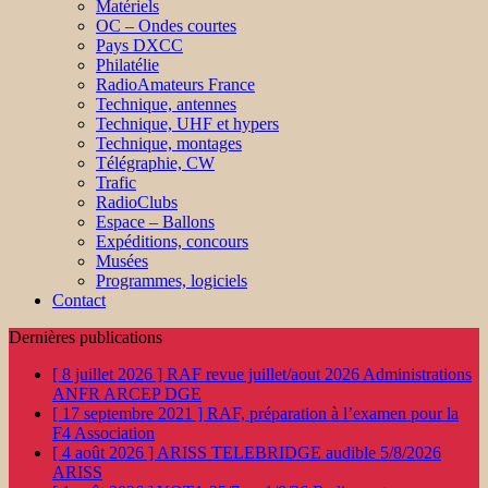
Matériels
OC – Ondes courtes
Pays DXCC
Philatélie
RadioAmateurs France
Technique, antennes
Technique, UHF et hypers
Technique, montages
Télégraphie, CW
Trafic
RadioClubs
Espace – Ballons
Expéditions, concours
Musées
Programmes, logiciels
Contact
Dernières publications
[ 8 juillet 2026 ]
RAF revue juillet/aout 2026
Administrations
ANFR ARCEP DGE
[ 17 septembre 2021 ]
RAF, préparation à l’examen pour la
F4
Association
[ 4 août 2026 ]
ARISS TELEBRIDGE audible 5/8/2026
ARISS