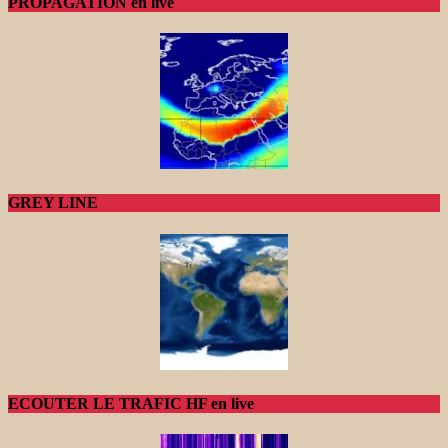
PROPAGATION en live
GREY LINE
ECOUTER LE TRAFIC HF en live