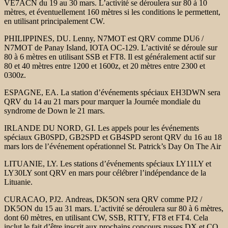
VE7ACN du 19 au 30 mars. L’activité se déroulera sur 80 à 10
mètres, et éventuellement 160 mètres si les conditions le permettent,
en utilisant principalement CW.
PHILIPPINES, DU. Lenny, N7MOT est QRV comme DU6 /
N7MOT de Panay Island, IOTA OC-129. L’activité se déroule sur
80 à 6 mètres en utilisant SSB et FT8. Il est généralement actif sur
80 et 40 mètres entre 1200 et 1600z, et 20 mètres entre 2300 et
0300z.
ESPAGNE, EA. La station d’événements spéciaux EH3DWN sera
QRV du 14 au 21 mars pour marquer la Journée mondiale du
syndrome de Down le 21 mars.
IRLANDE DU NORD, GI. Les appels pour les événements
spéciaux GB0SPD, GB2SPD et GB4SPD seront QRV du 16 au 18
mars lors de l’événement opérationnel St. Patrick’s Day On The Air
LITUANIE, LY. Les stations d’événements spéciaux LY11LY et
LY30LY sont QRV en mars pour célébrer l’indépendance de la
Lituanie.
CURACAO, PJ2. Andreas, DK5ON sera QRV comme PJ2 /
DK5ON du 15 au 31 mars. L’activité se déroulera sur 80 à 6 mètres,
dont 60 mètres, en utilisant CW, SSB, RTTY, FT8 et FT4. Cela
inclut le fait d’être inscrit aux prochains concours russes DX et CQ