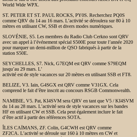
World Wide WPX.
ST. PETER ET ST. PAUL ROCKS, PY0S. Recherchez PQ0S
comme QRV du 14 au 16 mars. L’activité se déroulera sur 80 à 10
mètres en utilisant CW, SSB et divers modes numériques.
SLOVÉNIE, S5. Les membres du Radio Club Cerkno sont QRV
avec un appel à l’événement spécial S500E pour toute l’année 2020
pour marquer un demi-million de QSO fabriqués à partir de la
station S50E.
SEYCHELLES, S7. Nick, G7EQM est QRV comme S79EQM
jusqu’au 29 mars. L’
activité est de style vacances sur 20 mètres en utilisant SSB et FT8.
BELIZE, V3. Iain, G4SGX est QRV comme V31GX. Cela
comprend le fait d’être inscrit au concours RSGB Commonwealth.
NAMIBIE, V5. Pat, KI4SVM sera QRV en tant que V5 / KI4SVM
du 14 au 28 mars. L’activité sera de style vacances sur les bandes
HF en utilisant CW et SSB. Cela peut également inclure le fait
d’être actif à partir des références SOTA.
ÎLES CAÏMANS, ZF. Colin, G4CWH est QRV comme
ZF2CA. L’activité se déroule sur 160 à 10 mètres en CW et