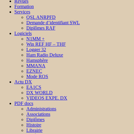
Revues
Formation
Services
QSL ANRPFD
Demande d’identifiant SWL
Diplômes RAF
Logiciels
N1MM +
Win REF HF – THF
Logger 32
Ham Radio Deluxe
Hamsphère
MMANA
EZNEC
Mode ROS
Actu DX
EA1CS
DX WORLD
VIDEOS EXPE. DX
PDF docs
Administrations
Associations
Diplômes
Histoire
Librairie