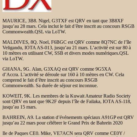
MAURICE, 3B8. Nigel, G3TXF est QRV en tant que 3B8XF
jusqu’au 28 mars. Cela inclut le fait d’être inscrit au concours RSGB
Commonwealth.QSL via LoTW.
MALDIVES, 8Q. Noel, F6BGC est QRV comme 8Q7NC de l’île
Veligandu, IOTA AS-013, jusqu’au 21 mars. L’activité est sur 80 à
10 mètres en utilisant CW, SSB et divers modes numériques.QSL
via LoTW.
GHANA, 9G. Alan, G3XAQ est QRV comme 9G5XA
d’Accra. L’activité se déroule sur 160 à 10 mètres en CW. Cela
comprend le fait d’être inscrit au concours RSGB
Commonwealth. Sa durée de séjour est inconnue.
KOWEIT, 9K. Les membres de la Kuwait Amateur Radio Society
sont QRV en tant que 9K2F depuis l’île de Failaka, IOTA AS-118,
jusqu’au 15 mars.
BAHREIN, A9. La station d’événements spéciaux A91GP est QRV
jusqu’au 22 mars pour célébrer le Grand Prix de Bahreïn 2020
Ile de Paques CE0. Mike, VE7ACN sera QRV comme CE0Y /