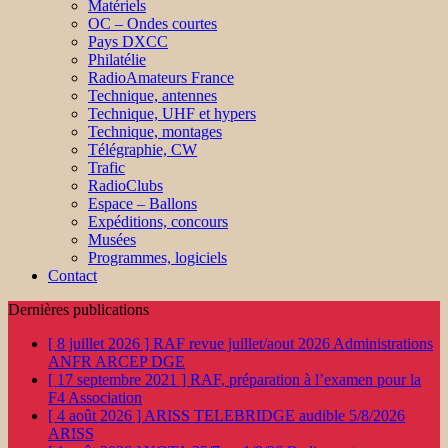
Matériels
OC – Ondes courtes
Pays DXCC
Philatélie
RadioAmateurs France
Technique, antennes
Technique, UHF et hypers
Technique, montages
Télégraphie, CW
Trafic
RadioClubs
Espace – Ballons
Expéditions, concours
Musées
Programmes, logiciels
Contact
Dernières publications
[ 8 juillet 2026 ]
RAF revue juillet/aout 2026
Administrations
ANFR ARCEP DGE
[ 17 septembre 2021 ]
RAF, préparation à l’examen pour la
F4
Association
[ 4 août 2026 ]
ARISS TELEBRIDGE audible 5/8/2026
ARISS