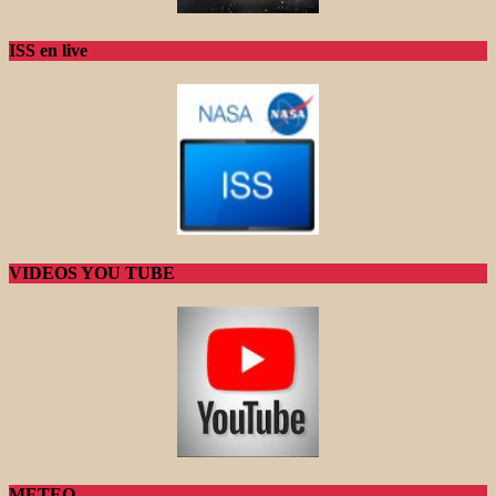
ISS en live
VIDEOS YOU TUBE
METEO