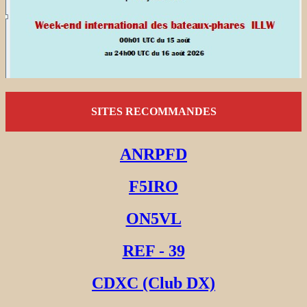
SITES RECOMMANDES
ANRPFD
F5IRO
ON5VL
REF - 39
CDXC (Club DX)