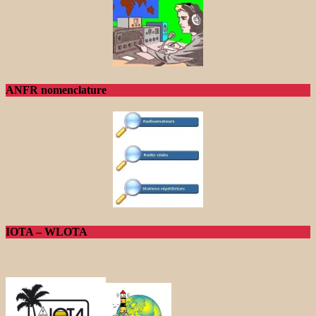
ANFR nomenclature
IOTA – WLOTA