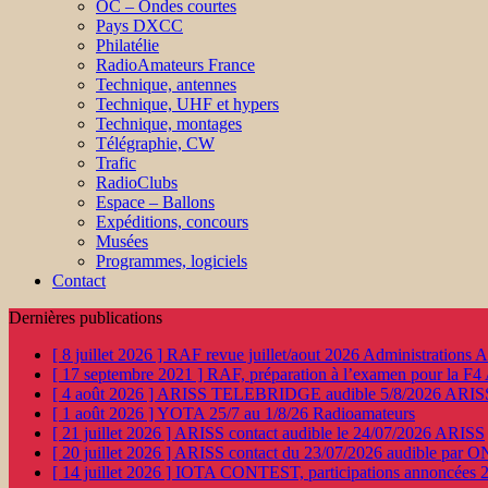
OC – Ondes courtes
Pays DXCC
Philatélie
RadioAmateurs France
Technique, antennes
Technique, UHF et hypers
Technique, montages
Télégraphie, CW
Trafic
RadioClubs
Espace – Ballons
Expéditions, concours
Musées
Programmes, logiciels
Contact
Dernières publications
[ 8 juillet 2026 ]
RAF revue juillet/aout 2026
Administration
[ 17 septembre 2021 ]
RAF, préparation à l’examen pour la F4
[ 4 août 2026 ]
ARISS TELEBRIDGE audible 5/8/2026
ARIS
[ 1 août 2026 ]
YOTA 25/7 au 1/8/26
Radioamateurs
[ 21 juillet 2026 ]
ARISS contact audible le 24/07/2026
ARISS
[ 20 juillet 2026 ]
ARISS contact du 23/07/2026 audible par 
[ 14 juillet 2026 ]
IOTA CONTEST, participations annoncées 