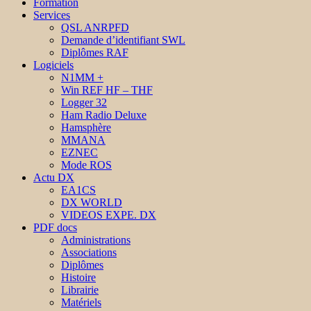
Formation
Services
QSL ANRPFD
Demande d’identifiant SWL
Diplômes RAF
Logiciels
N1MM +
Win REF HF – THF
Logger 32
Ham Radio Deluxe
Hamsphère
MMANA
EZNEC
Mode ROS
Actu DX
EA1CS
DX WORLD
VIDEOS EXPE. DX
PDF docs
Administrations
Associations
Diplômes
Histoire
Librairie
Matériels