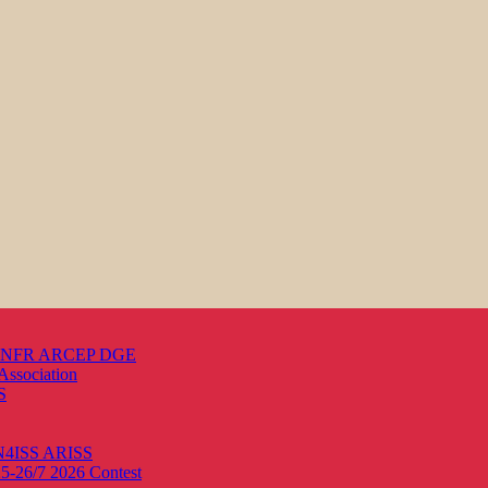
s ANFR ARCEP DGE
Association
S
ON4ISS
ARISS
25-26/7 2026
Contest