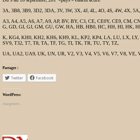
3A, 3B8, 3B9, 3D2, 3DA, 3V, 3W, 3X, 4J, 4L, 4O, 4S, 4W, 4X, 5A,
A3, A4, A5, A6, A7, A9, AP, BV, BY, C3, CE, CE0Y, CE9, CM, CN
G, GD, GI, GJ, GM, GU, GW, HA, HB, HB0, HC, HH, HI, HK, HK0 / 
K, KG4, KH0, KH2, KH6, KH9, KL, KP2, KP4, LA, LU, LX, LY, LZ
SV9, T32, T7, T8, TA, TF, TG, TI, TK, TR, TU, TY, TZ,
UA, UA2, UA9, UK, UN, UR, V2, V3, V4, V5, V6, V7, V8, VE, V
Partager :
Twitter
Facebook
WordPress:
chargement…