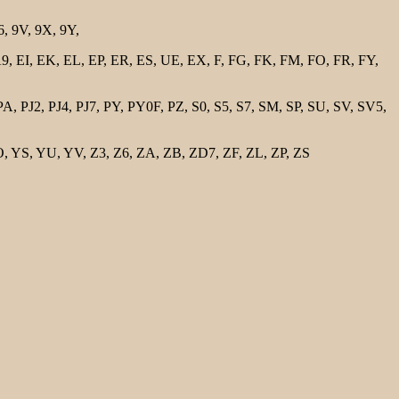
, 9V, 9X, 9Y,
, EI, EK, EL, EP, ER, ES, UE, EX, F, FG, FK, FM, FO, FR, FY,
J2, PJ4, PJ7, PY, PY0F, PZ, S0, S5, S7, SM, SP, SU, SV, SV5,
YS, YU, YV, Z3, Z6, ZA, ZB, ZD7, ZF, ZL, ZP, ZS