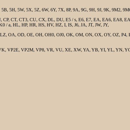
 5B, 5H, 5W, 5X, 5Z, 6W, 6Y, 7X, 8P, 9A, 9G, 9H, 9J, 9K, 9M2, 9M6
, CP, CT, CT3, CU, CX, DL, DU, E5 / s, E6, E7, EA, EA6, EA8, EA9
a, HL, HP, HR, HS, HV, HZ, I, IS, J6, JA, JT, JW, JY,
, OA, OD, OE, OH, OH0, OJ0, OK, OM, ON, OX, OY, OZ, P4, PA, P
K, VP2E, VP2M, VP8, VR, VU, XE, XW, YA, YB, YI, YL, YN, YO, 