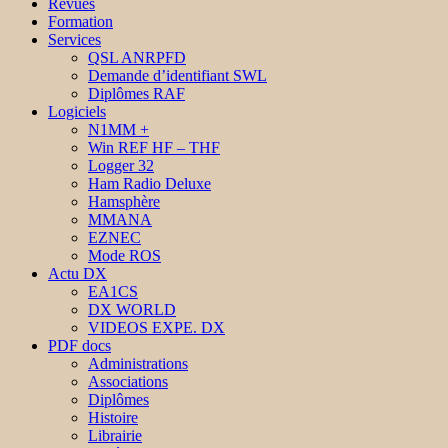
Revues
Formation
Services
QSL ANRPFD
Demande d’identifiant SWL
Diplômes RAF
Logiciels
N1MM +
Win REF HF – THF
Logger 32
Ham Radio Deluxe
Hamsphère
MMANA
EZNEC
Mode ROS
Actu DX
EA1CS
DX WORLD
VIDEOS EXPE. DX
PDF docs
Administrations
Associations
Diplômes
Histoire
Librairie