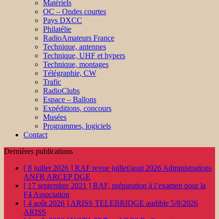
Matériels
OC – Ondes courtes
Pays DXCC
Philatélie
RadioAmateurs France
Technique, antennes
Technique, UHF et hypers
Technique, montages
Télégraphie, CW
Trafic
RadioClubs
Espace – Ballons
Expéditions, concours
Musées
Programmes, logiciels
Contact
Dernières publications
[ 8 juillet 2026 ]
RAF revue juillet/aout 2026
Administrations
ANFR ARCEP DGE
[ 17 septembre 2021 ]
RAF, préparation à l’examen pour la
F4
Association
[ 4 août 2026 ]
ARISS TELEBRIDGE audible 5/8/2026
ARISS