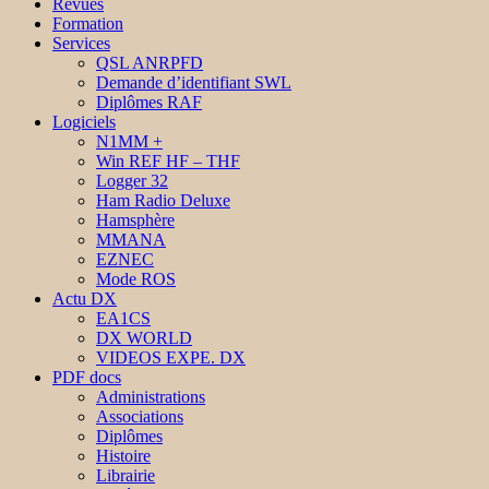
Revues
Formation
Services
QSL ANRPFD
Demande d’identifiant SWL
Diplômes RAF
Logiciels
N1MM +
Win REF HF – THF
Logger 32
Ham Radio Deluxe
Hamsphère
MMANA
EZNEC
Mode ROS
Actu DX
EA1CS
DX WORLD
VIDEOS EXPE. DX
PDF docs
Administrations
Associations
Diplômes
Histoire
Librairie