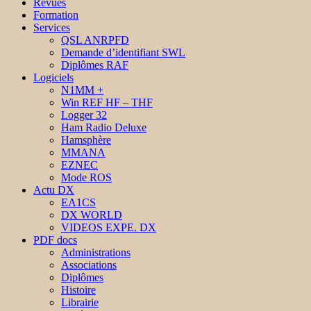
Revues
Formation
Services
QSL ANRPFD
Demande d’identifiant SWL
Diplômes RAF
Logiciels
N1MM +
Win REF HF – THF
Logger 32
Ham Radio Deluxe
Hamsphère
MMANA
EZNEC
Mode ROS
Actu DX
EA1CS
DX WORLD
VIDEOS EXPE. DX
PDF docs
Administrations
Associations
Diplômes
Histoire
Librairie