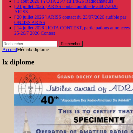
[ 1 août 2026 ]
YOTA 25/7 au 1/8/26
Radioamateurs
[ 21 juillet 2026 ]
ARISS contact audible le 24/07/2026
ARISS
[ 20 juillet 2026 ]
ARISS contact du 23/07/2026 audible par
ON4ISS
ARISS
[ 14 juillet 2026 ]
IOTA CONTEST, participations annoncées
25-26/7 2026
Contest
Rechercher :
Accueil
Média
lx diplome
lx diplome