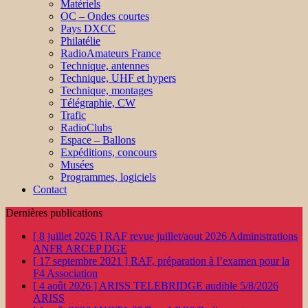
Matériels
OC – Ondes courtes
Pays DXCC
Philatélie
RadioAmateurs France
Technique, antennes
Technique, UHF et hypers
Technique, montages
Télégraphie, CW
Trafic
RadioClubs
Espace – Ballons
Expéditions, concours
Musées
Programmes, logiciels
Contact
Dernières publications
[ 8 juillet 2026 ]
RAF revue juillet/aout 2026
Administrations
ANFR ARCEP DGE
[ 17 septembre 2021 ]
RAF, préparation à l’examen pour la
F4
Association
[ 4 août 2026 ]
ARISS TELEBRIDGE audible 5/8/2026
ARISS