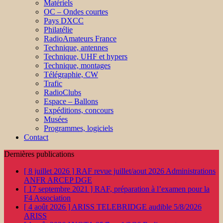
Matériels
OC – Ondes courtes
Pays DXCC
Philatélie
RadioAmateurs France
Technique, antennes
Technique, UHF et hypers
Technique, montages
Télégraphie, CW
Trafic
RadioClubs
Espace – Ballons
Expéditions, concours
Musées
Programmes, logiciels
Contact
Dernières publications
[ 8 juillet 2026 ]
RAF revue juillet/aout 2026
Administrations
ANFR ARCEP DGE
[ 17 septembre 2021 ]
RAF, préparation à l’examen pour la
F4
Association
[ 4 août 2026 ]
ARISS TELEBRIDGE audible 5/8/2026
ARISS