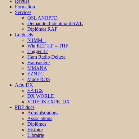
Revues
Formation
Services
QSL ANRPFD
Demande d’identifiant SWL
Diplômes RAF
Logiciels
N1MM +
Win REF HF – THF
Logger 32
Ham Radio Deluxe
Hamsphère
MMANA
EZNEC
Mode ROS
Actu DX
EA1CS
DX WORLD
VIDEOS EXPE. DX
PDF docs
Administrations
Associations
Diplômes
Histoire
Librairie