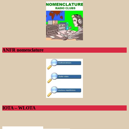
ANFR nomenclature
IOTA – WLOTA