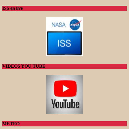
ISS en live
VIDEOS YOU TUBE
METEO