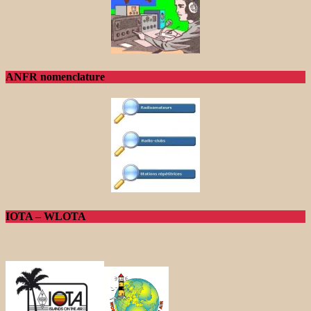
ANFR nomenclature
IOTA – WLOTA