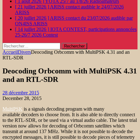
[ 1 août 2026 ]
YOTA 25/7 au 1/8/26
Radioamateurs
[ 21 juillet 2026 ]
ARISS contact audible le 24/07/2026
ARISS
[ 20 juillet 2026 ]
ARISS contact du 23/07/2026 audible par
ON4ISS
ARISS
[ 14 juillet 2026 ]
IOTA CONTEST, participations annoncées
25-26/7 2026
Contest
Rechercher :
Accueil
Divers
Deocoding Orbcomm with MultiPSK 4.31 and an
RTL-SDR
Deocoding Orbcomm with MultiPSK 4.31
and an RTL-SDR
28 décembre 2015
December 28, 2015
MultiPSK
is a signals decoding program with many
available decoders to choose from. It is also able to directly connect
to the RTL-SDR, or be used via a virtual audio cable. The latest trial
version now allows for decoding of Orbcomm satellites which
transmit at around 137 MHz. While it is not possible to decode the
encrypted messages, it is still possible to decode pieces of telemetry