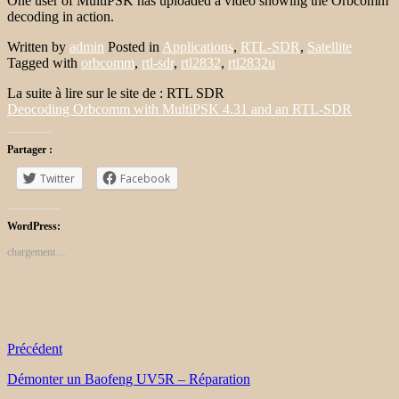
One user of MultiPSK has uploaded a video showing the Orbcomm
decoding in action.
Written by
admin
Posted in
Applications
,
RTL-SDR
,
Satellite
Tagged with
orbcomm
,
rtl-sdr
,
rtl2832
,
rtl2832u
La suite à lire sur le site de : RTL SDR
Deocoding Orbcomm with MultiPSK 4.31 and an RTL-SDR
Partager :
Twitter
Facebook
WordPress:
chargement…
Précédent
Démonter un Baofeng UV5R – Réparation