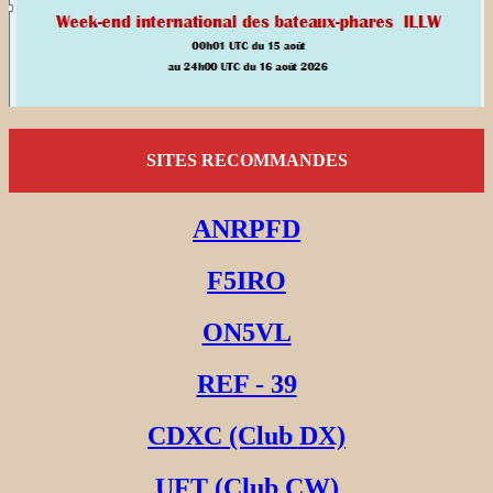
SITES RECOMMANDES
ANRPFD
F5IRO
ON5VL
REF - 39
CDXC (Club DX)
UFT (Club CW)