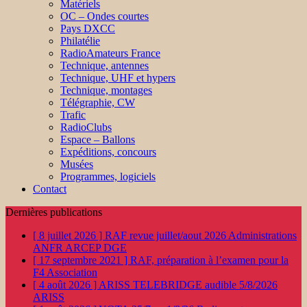
Matériels
OC – Ondes courtes
Pays DXCC
Philatélie
RadioAmateurs France
Technique, antennes
Technique, UHF et hypers
Technique, montages
Télégraphie, CW
Trafic
RadioClubs
Espace – Ballons
Expéditions, concours
Musées
Programmes, logiciels
Contact
Dernières publications
[ 8 juillet 2026 ]
RAF revue juillet/aout 2026
Administrations
ANFR ARCEP DGE
[ 17 septembre 2021 ]
RAF, préparation à l’examen pour la
F4
Association
[ 4 août 2026 ]
ARISS TELEBRIDGE audible 5/8/2026
ARISS