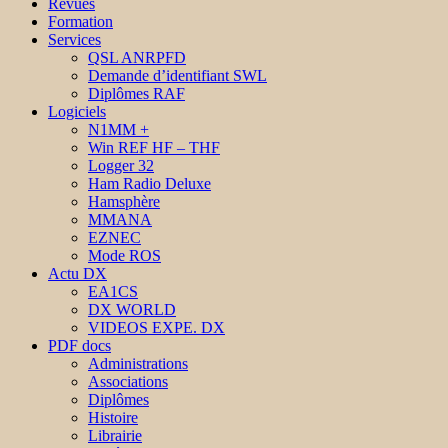
Revues
Formation
Services
QSL ANRPFD
Demande d’identifiant SWL
Diplômes RAF
Logiciels
N1MM +
Win REF HF – THF
Logger 32
Ham Radio Deluxe
Hamsphère
MMANA
EZNEC
Mode ROS
Actu DX
EA1CS
DX WORLD
VIDEOS EXPE. DX
PDF docs
Administrations
Associations
Diplômes
Histoire
Librairie