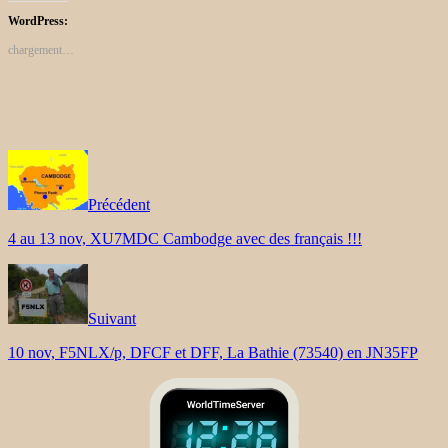
WordPress:
chargement…
Précédent
4 au 13 nov, XU7MDC Cambodge avec des français !!!
Suivant
10 nov, F5NLX/p, DFCF et DFF, La Bathie (73540) en JN35FP