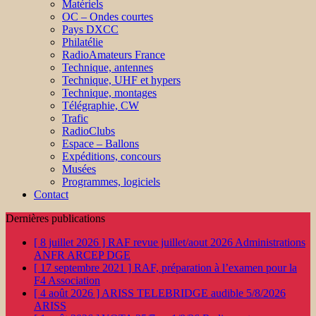
Matériels
OC – Ondes courtes
Pays DXCC
Philatélie
RadioAmateurs France
Technique, antennes
Technique, UHF et hypers
Technique, montages
Télégraphie, CW
Trafic
RadioClubs
Espace – Ballons
Expéditions, concours
Musées
Programmes, logiciels
Contact
Dernières publications
[ 8 juillet 2026 ]
RAF revue juillet/aout 2026
Administrations
ANFR ARCEP DGE
[ 17 septembre 2021 ]
RAF, préparation à l’examen pour la
F4
Association
[ 4 août 2026 ]
ARISS TELEBRIDGE audible 5/8/2026
ARISS