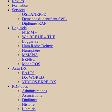
Revues
Formation
Services
QSL ANRPFD
Demande d’identifiant SWL
Diplômes RAF
Logiciels
N1MM +
Win REF HF – THF
Logger 32
Ham Radio Deluxe
Hamsphère
MMANA
EZNEC
Mode ROS
Actu DX
EA1CS
DX WORLD
VIDEOS EXPE. DX
PDF docs
Administrations
Associations
Diplômes
Histoire
Librairie