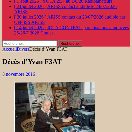
[ 1 août 2026 ]
YOTA 25/7 au 1/8/26
Radioamateurs
[ 21 juillet 2026 ]
ARISS contact audible le 24/07/2026
ARISS
[ 20 juillet 2026 ]
ARISS contact du 23/07/2026 audible par
ON4ISS
ARISS
[ 14 juillet 2026 ]
IOTA CONTEST, participations annoncées
25-26/7 2026
Contest
Rechercher :
Accueil
Divers
Décès d’Yvan F3AT
Décès d’Yvan F3AT
8 novembre 2016