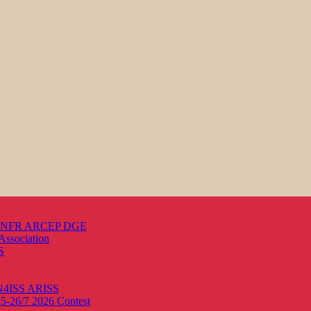
s ANFR ARCEP DGE
Association
S
ON4ISS
ARISS
25-26/7 2026
Contest