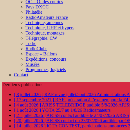
OC – Ondes courtes
Pays DXCC
Philatélie
RadioAmateurs France
Technique, antennes
Technique, UHF et hypers
Technique, montages
Télégraphie, CW
Trafic
RadioClubs
Espace – Ballons
Expéditions, concours
Musées
Programmes, logiciels
Contact
Dernières publications
[ 8 juillet 2026 ]
RAF revue juillet/aout 2026
Administration
[ 17 septembre 2021 ]
RAF, préparation à l’examen pour la F4
[ 4 août 2026 ]
ARISS TELEBRIDGE audible 5/8/2026
ARIS
[ 1 août 2026 ]
YOTA 25/7 au 1/8/26
Radioamateurs
[ 21 juillet 2026 ]
ARISS contact audible le 24/07/2026
ARISS
[ 20 juillet 2026 ]
ARISS contact du 23/07/2026 audible par 
[ 14 juillet 2026 ]
IOTA CONTEST, participations annoncées 