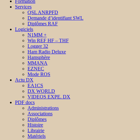
Formation
Services
QSL ANRPFD
Demande d’identifiant SWL
Diplômes RAF
Logiciels
N1MM +
Win REF HF – THF
Logger 32
Ham Radio Deluxe
Hamsphère
MMANA
EZNEC
Mode ROS
Actu DX
EA1CS
DX WORLD
VIDEOS EXPE. DX
PDF docs
Administrations
Associations
Diplômes
Histoire
Librairie
Matériels