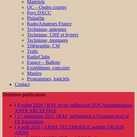
Matériels
OC – Ondes courtes
Pays DXCC
Philatélie
RadioAmateurs France
Technique, antennes
Technique, UHF et hypers
Technique, montages
Télégraphie, CW
Trafic
RadioClubs
Espace – Ballons
Expéditions, concours
Musées
Programmes, logiciels
Contact
Dernières publications
[ 8 juillet 2026 ]
RAF revue juillet/aout 2026
Administrations
ANFR ARCEP DGE
[ 17 septembre 2021 ]
RAF, préparation à l’examen pour la
F4
Association
[ 4 août 2026 ]
ARISS TELEBRIDGE audible 5/8/2026
ARISS