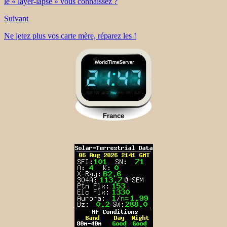
le « layer-lapse » vous connaissez ?
Suivant
Ne jetez plus vos carte mère, réparez les !