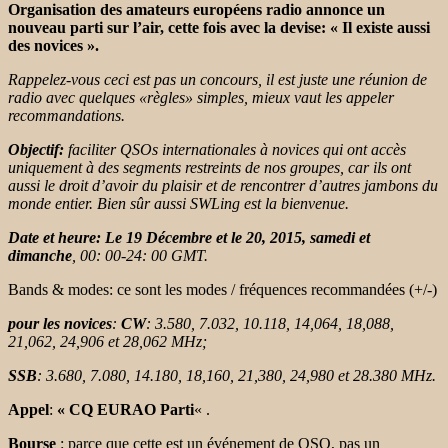
Organisation des amateurs européens radio annonce un
nouveau parti sur l’air, cette fois avec la devise: « Il existe aussi
des novices ».
Rappelez-vous ceci est pas un concours, il est juste une réunion de
radio avec quelques «règles» simples, mieux vaut les appeler
recommandations.
Objectif:
faciliter QSOs internationales à novices qui ont accès
uniquement à des segments restreints de nos groupes, car ils ont
aussi le droit d’avoir du plaisir et de rencontrer d’autres jambons du
monde entier.
Bien sûr aussi SWLing est la bienvenue.
Date et heure:
Le 19 Décembre et le 20, 2015, samedi et
dimanche
, 00: 00-24: 00 GMT.
Bands & modes: ce sont les modes / fréquences recommandées (+/-)
pour les novices
:
CW
: 3.580, 7.032, 10.118, 14,064, 18,088,
21,062, 24,906 et 28,062 MHz;
SSB
: 3.680, 7.080, 14.180, 18,160, 21,380, 24,980 et 28.380 MHz.
Appel
:
«
CQ EURAO Parti
« .
Bourse
: parce que cette est un événement de QSO, pas un