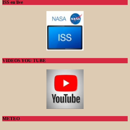
ISS en live
VIDEOS YOU TUBE
METEO