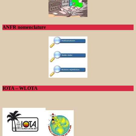
ANFR nomenclature
IOTA – WLOTA