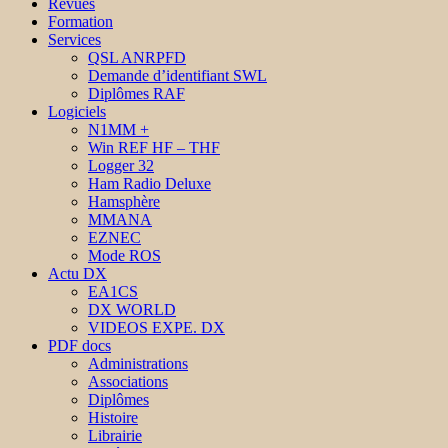
Revues
Formation
Services
QSL ANRPFD
Demande d’identifiant SWL
Diplômes RAF
Logiciels
N1MM +
Win REF HF – THF
Logger 32
Ham Radio Deluxe
Hamsphère
MMANA
EZNEC
Mode ROS
Actu DX
EA1CS
DX WORLD
VIDEOS EXPE. DX
PDF docs
Administrations
Associations
Diplômes
Histoire
Librairie