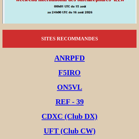
SITES RECOMMANDES
ANRPFD
F5IRO
ON5VL
REF - 39
CDXC (Club DX)
UFT (Club CW)