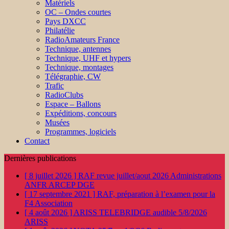
Matériels
OC – Ondes courtes
Pays DXCC
Philatélie
RadioAmateurs France
Technique, antennes
Technique, UHF et hypers
Technique, montages
Télégraphie, CW
Trafic
RadioClubs
Espace – Ballons
Expéditions, concours
Musées
Programmes, logiciels
Contact
Dernières publications
[ 8 juillet 2026 ]
RAF revue juillet/aout 2026
Administrations
ANFR ARCEP DGE
[ 17 septembre 2021 ]
RAF, préparation à l’examen pour la
F4
Association
[ 4 août 2026 ]
ARISS TELEBRIDGE audible 5/8/2026
ARISS