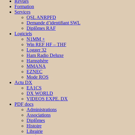
Revues
Formation
Services
QSL ANRPFD
Demande d’identifiant SWL
Diplômes RAF
Logiciels
N1MM +
Win REF HF – THF
Logger 32
Ham Radio Deluxe
Hamsphère
MMANA
EZNEC
Mode ROS
Actu DX
EA1CS
DX WORLD
VIDEOS EXPE. DX
PDF docs
Administrations
Associations
Diplômes
Histoire
Librairie