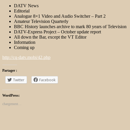
DATV News
Editorial
Analogue 8×1 Video and Audio Switcher – Part 2
Amateur Television Quarterly
BBC History launches archive to mark 80 years of Television
DATV-Express Project – October update report
All down the Bar, except the VT Editor
Information
Coming up
http://cq-datv.mobi/42.php
Partager :
Twitter
Facebook
WordPress:
chargement…