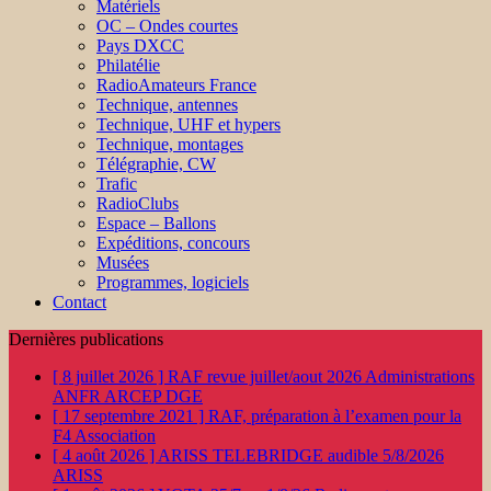
Matériels
OC – Ondes courtes
Pays DXCC
Philatélie
RadioAmateurs France
Technique, antennes
Technique, UHF et hypers
Technique, montages
Télégraphie, CW
Trafic
RadioClubs
Espace – Ballons
Expéditions, concours
Musées
Programmes, logiciels
Contact
Dernières publications
[ 8 juillet 2026 ]
RAF revue juillet/aout 2026
Administrations
ANFR ARCEP DGE
[ 17 septembre 2021 ]
RAF, préparation à l’examen pour la
F4
Association
[ 4 août 2026 ]
ARISS TELEBRIDGE audible 5/8/2026
ARISS