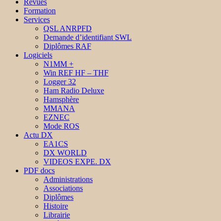
Revues
Formation
Services
QSL ANRPFD
Demande d’identifiant SWL
Diplômes RAF
Logiciels
N1MM +
Win REF HF – THF
Logger 32
Ham Radio Deluxe
Hamsphère
MMANA
EZNEC
Mode ROS
Actu DX
EA1CS
DX WORLD
VIDEOS EXPE. DX
PDF docs
Administrations
Associations
Diplômes
Histoire
Librairie