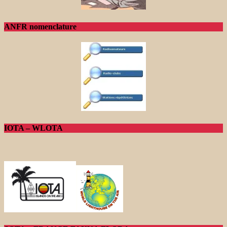
ANFR nomenclature
IOTA – WLOTA