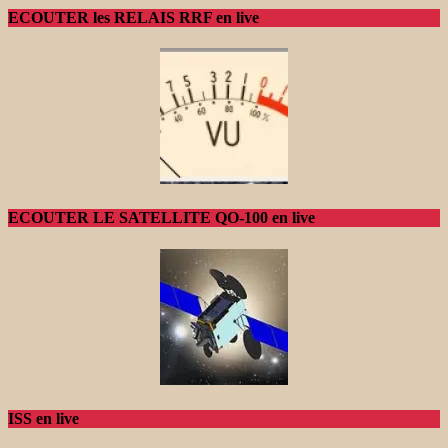
ECOUTER les RELAIS RRF en live
ECOUTER LE SATELLITE QO-100 en live
ISS en live