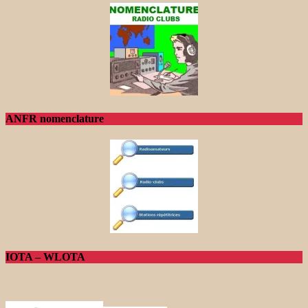
ANFR nomenclature
IOTA – WLOTA