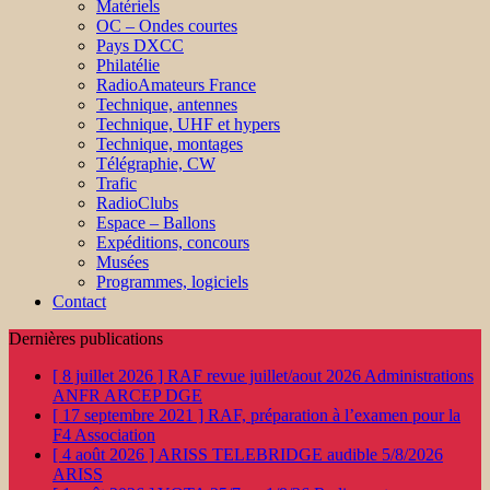
Matériels
OC – Ondes courtes
Pays DXCC
Philatélie
RadioAmateurs France
Technique, antennes
Technique, UHF et hypers
Technique, montages
Télégraphie, CW
Trafic
RadioClubs
Espace – Ballons
Expéditions, concours
Musées
Programmes, logiciels
Contact
Dernières publications
[ 8 juillet 2026 ]
RAF revue juillet/aout 2026
Administrations
ANFR ARCEP DGE
[ 17 septembre 2021 ]
RAF, préparation à l’examen pour la
F4
Association
[ 4 août 2026 ]
ARISS TELEBRIDGE audible 5/8/2026
ARISS