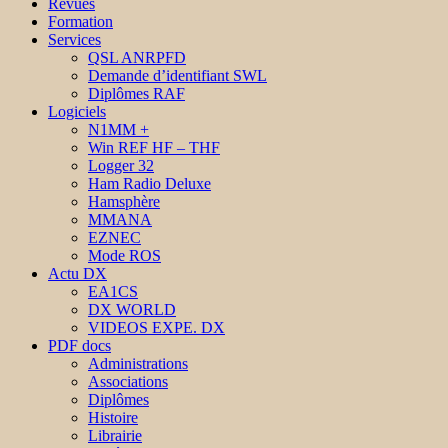
Revues
Formation
Services
QSL ANRPFD
Demande d’identifiant SWL
Diplômes RAF
Logiciels
N1MM +
Win REF HF – THF
Logger 32
Ham Radio Deluxe
Hamsphère
MMANA
EZNEC
Mode ROS
Actu DX
EA1CS
DX WORLD
VIDEOS EXPE. DX
PDF docs
Administrations
Associations
Diplômes
Histoire
Librairie