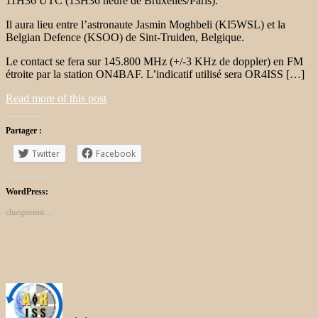
11H36 UTC (13H36 heure de Bruxelles/Paris).
Il aura lieu entre l’astronaute Jasmin Moghbeli (KI5WSL) et la
Belgian Defence (KSOO) de Sint-Truiden, Belgique.
Le contact se fera sur 145.800 MHz (+/-3 KHz de doppler) en FM
étroite par la station ON4BAF. L’indicatif utilisé sera OR4ISS […]
Read more of this post
Partager :
Twitter
Facebook
WordPress:
chargement…