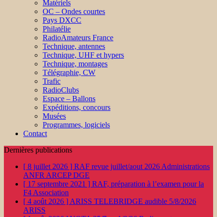
Matériels
OC – Ondes courtes
Pays DXCC
Philatélie
RadioAmateurs France
Technique, antennes
Technique, UHF et hypers
Technique, montages
Télégraphie, CW
Trafic
RadioClubs
Espace – Ballons
Expéditions, concours
Musées
Programmes, logiciels
Contact
Dernières publications
[ 8 juillet 2026 ]
RAF revue juillet/aout 2026
Administrations
ANFR ARCEP DGE
[ 17 septembre 2021 ]
RAF, préparation à l’examen pour la
F4
Association
[ 4 août 2026 ]
ARISS TELEBRIDGE audible 5/8/2026
ARISS