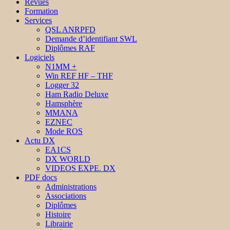
Revues
Formation
Services
QSL ANRPFD
Demande d’identifiant SWL
Diplômes RAF
Logiciels
N1MM +
Win REF HF – THF
Logger 32
Ham Radio Deluxe
Hamsphère
MMANA
EZNEC
Mode ROS
Actu DX
EA1CS
DX WORLD
VIDEOS EXPE. DX
PDF docs
Administrations
Associations
Diplômes
Histoire
Librairie