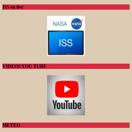
ISS en live
VIDEOS YOU TUBE
METEO