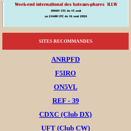
SITES RECOMMANDES
ANRPFD
F5IRO
ON5VL
REF - 39
CDXC (Club DX)
UFT (Club CW)