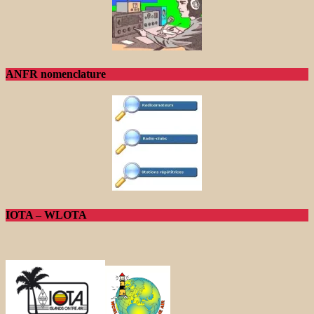
ANFR nomenclature
IOTA – WLOTA