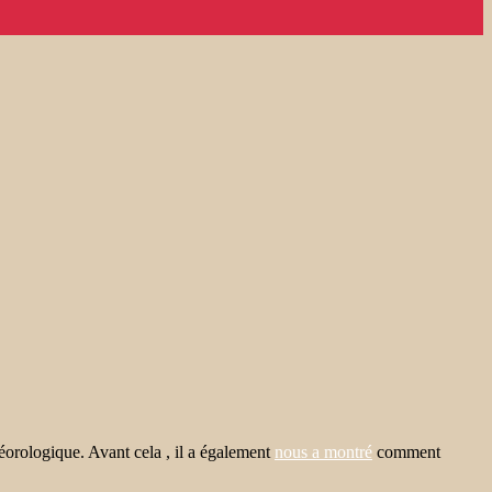
orologique. Avant cela , il a également
nous a montré
comment