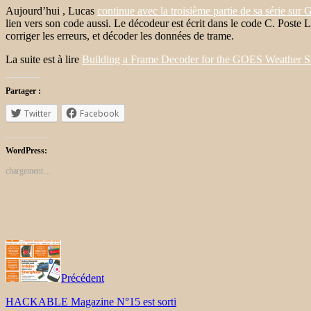
Aujourd’hui , Lucas
continue avec la troisième partie de sa série s
lien vers son code aussi.
Le décodeur est écrit dans le
code C.
Poste L
corriger les erreurs, et décoder les données de trame.
La suite est à lire
Building a Frame Decoder for the GOES Weather Sat
Partager :
Twitter
Facebook
WordPress:
chargement…
Précédent
HACKABLE Magazine N°15 est sorti