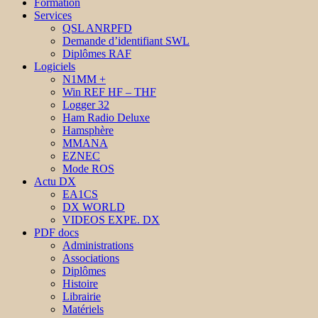
Formation
Services
QSL ANRPFD
Demande d’identifiant SWL
Diplômes RAF
Logiciels
N1MM +
Win REF HF – THF
Logger 32
Ham Radio Deluxe
Hamsphère
MMANA
EZNEC
Mode ROS
Actu DX
EA1CS
DX WORLD
VIDEOS EXPE. DX
PDF docs
Administrations
Associations
Diplômes
Histoire
Librairie
Matériels