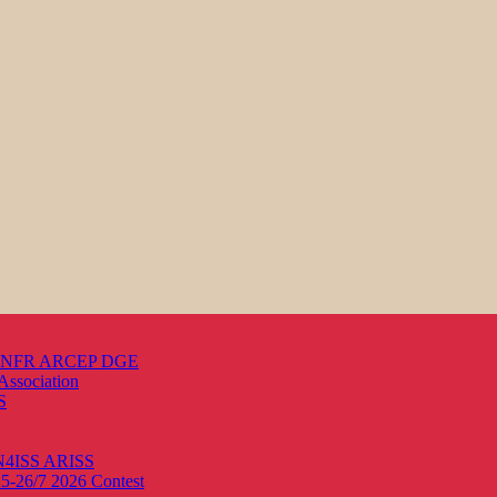
s ANFR ARCEP DGE
Association
S
ON4ISS
ARISS
25-26/7 2026
Contest