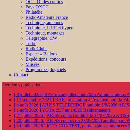
OC – Ondes courtes
Pays DXCC
Philatélie
RadioAmateurs France
Technique, antennes
Technique, UHF et hypers
Technique, montages
Télégraphie, CW
Trafic
RadioClubs
Espace – Ballons
Expéditions, concours
Musées
Programmes, logiciels
Contact
Dernières publications
[ 8 juillet 2026 ]
RAF revue juillet/aout 2026
Administration
[ 17 septembre 2021 ]
RAF, préparation à l’examen pour la F4
[ 4 août 2026 ]
ARISS TELEBRIDGE audible 5/8/2026
ARIS
[ 1 août 2026 ]
YOTA 25/7 au 1/8/26
Radioamateurs
[ 21 juillet 2026 ]
ARISS contact audible le 24/07/2026
ARISS
[ 20 juillet 2026 ]
ARISS contact du 23/07/2026 audible par 
[ 14 juillet 2026 ]
IOTA CONTEST, participations annoncées 