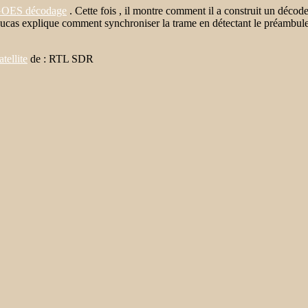
ur GOES décodage
. Cette fois , il montre comment il a construit un décod
ucas explique comment synchroniser la trame en détectant le préambule, 
ellite
de : RTL SDR