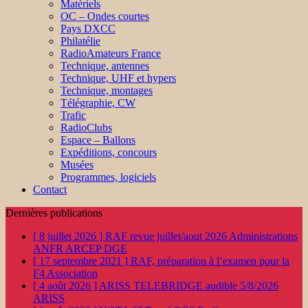
Matériels
OC – Ondes courtes
Pays DXCC
Philatélie
RadioAmateurs France
Technique, antennes
Technique, UHF et hypers
Technique, montages
Télégraphie, CW
Trafic
RadioClubs
Espace – Ballons
Expéditions, concours
Musées
Programmes, logiciels
Contact
Dernières publications
[ 8 juillet 2026 ]
RAF revue juillet/aout 2026
Administrations
ANFR ARCEP DGE
[ 17 septembre 2021 ]
RAF, préparation à l’examen pour la
F4
Association
[ 4 août 2026 ]
ARISS TELEBRIDGE audible 5/8/2026
ARISS