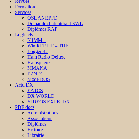
Revues
Formation
Services
QSL ANRPFD
Demande d’identifiant SWL
Diplômes RAF
Logiciels
N1MM +
Win REF HF – THF
Logger 32
Ham Radio Deluxe
Hamsphère
MMANA
EZNEC
Mode ROS
Actu DX
EA1CS
DX WORLD
VIDEOS EXPE. DX
PDF docs
Administrations
Associations
Diplômes
Histoire
Librairie