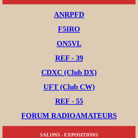
ANRPFD
F5IRO
ON5VL
REF - 39
CDXC (Club DX)
UFT (Club CW)
REF - 55
FORUM RADIOAMATEURS
SALONS - EXPOSITIONS